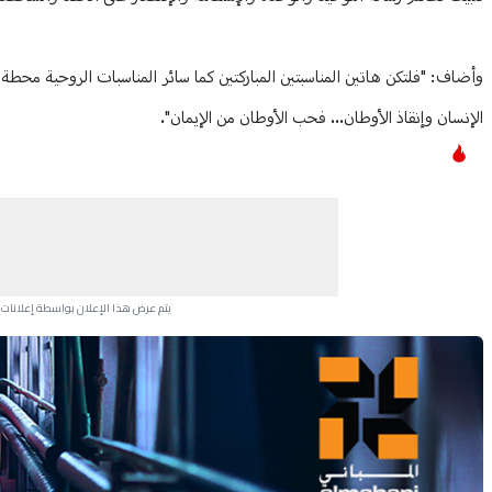
وأضاف: "فلتكن هاتين المناسبتين المباركتين كما سائر المناسبات الروحية محط
الإنسان وإنقاذ الأوطان... فحب الأوطان من الإيمان".
يتم عرض هذا الإعلان بواسطة إعلانات Google، ولا يتحكم موقعنا في الإعلانات التي تظهر لكل مستخدم.
Advertisement Section