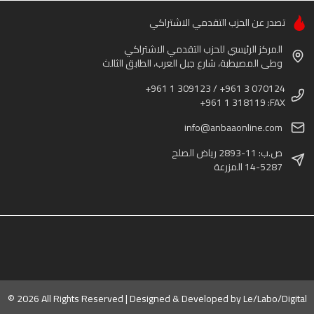
تصدر عن الحزب التقدمي الاشتراكي
المركز الرئيسي للحزب التقدمي الاشتراكي
وطى المصيطبة، شارع جبل العرب، الطابق الثالث
+961 1 309123 / +961 3 070124
+961 1 318119 :FAX
info@anbaaonline.com
ص.ب: 11-2893 رياض الصلح
14-5287 المزرعة
© 2026 All Rights Reserved | Designed & Developed by
Le/Labo/Digital