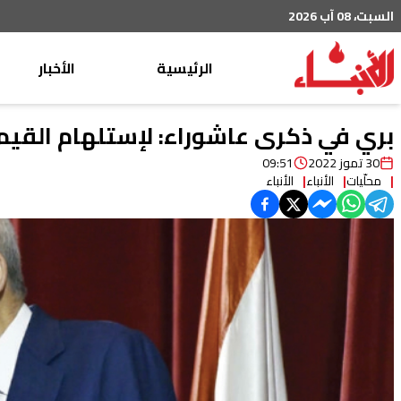
السبت، 08 آب 2026
الرئيسية
الأخبار
محليات
بري في ذكرى عاشوراء: لإستلهام القيم
عربي دولي
30 تموز 2022
09:51
محلّيات
الأنباء
الأنباء
إقتصاد
خاص
رياضة
من لبنان
ثقافة ومجتمع
منوعات