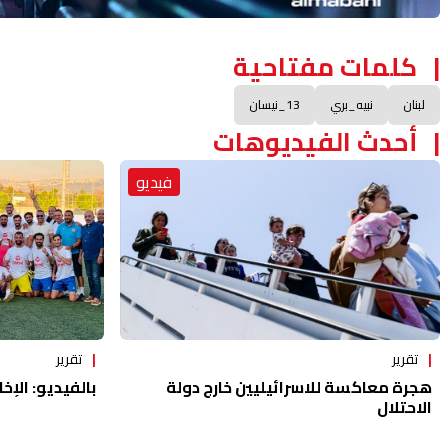
كلمات مفتاحية
لبنان
نبيه_بري
13_نيسان
أحدث الفيديوهات
فيديو
تقرير
تقرير
هجرة معاكسة للاسرائيليين خارج دولة
بالفيديو: الإخا
الاحتلال