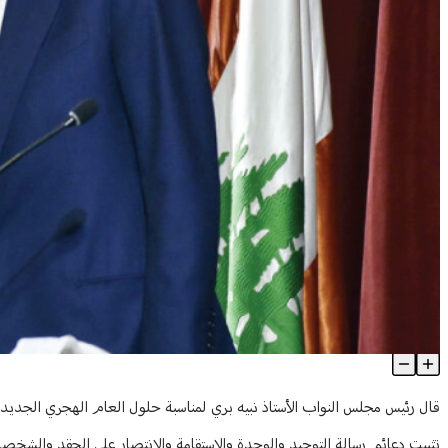
بري في ذكرى عاشوراء: لإستلهام القيم والعبر وإستخلاص الدروس
Article Content
قال رئيس مجلس النواب الأستاذ نبيه بري لمناسبة حلول العام الهجري الجديد و
تثبيت دعائم رسالة التوحيد والوحدة والإستقامة والإنتصار على الحقد والشخصانية