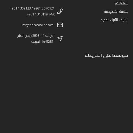
لإعلاناتكم
+961 1 309123 / +961 3 070124
سياسة الخصوصية
+961 1 318119 :FAX
أرشيف الأنباء القديم
info@anbaaonline.com
ص.ب: 11-2893 رياض الصلح
14-5287 المزرعة
موقعنا على الخريطة