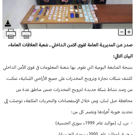
منوعات
T
بعد عملية رصد ومراقبة دقيقة.. توقيف أفراد عصابة لترويج المخدرات 
Article Content
صدر عـن المديريـة العامة لقوى الامـن الـداخلي ـ شعبة العلاقات العامة،
البيان التالي:
بنتيجة المتابعة اليومية التي تقوم بها شعبة المعلومات في قوى الأمن الداخلي
لكشف شبكات تجارة وترويج المخدرات على جميع الأراضي اللبنانية، تمكنت
من رصد نشاط شبكة جديدة لترويج المخدرات ضمن مناطق عدة من
محافظة جبل لبنان. ومن خلال الإستقصاءات والتحريات المكثفة، توصلت إلى
تحديد هوية أفرادها وتضم كل من:
- س. ل. (مواليد عام 1999، سوري الجنسية)
- ج. غ. (مواليد عام 2000، سوري الجنسية)