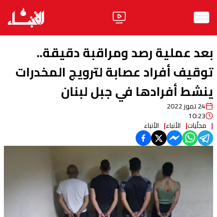
الرئيسية
بعد عملية رصد ومراقبة دقيقة..
الأخبار
توقيف أفراد عصابة لترويج المخدرات
ينشط أفرادها في جبل لبنان
آراء
24 تموز 2022
فيديو
10:23
محلّيات
الأنباء
الأنباء
مواقف
وليد جنبلاط
الحزب
ابحث
ثقافة ومجتمع