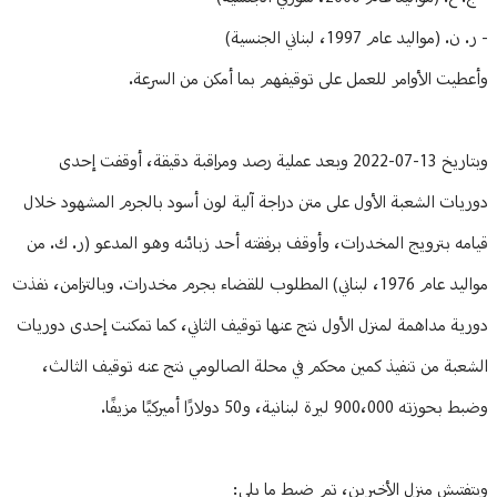
- ر. ن. (مواليد عام 1997، لبناني الجنسية)
وأعطيت الأوامر للعمل على توقيفهم بما أمكن من السرعة.
وبتاريخ 13-07-2022 وبعد عملية رصد ومراقبة دقيقة، أوقفت إحدى
دوريات الشعبة الأول على متن دراجة آلية لون أسود بالجرم المشهود خلال
قيامه بترويج المخدرات، وأوقف برفقته أحد زبائنه وهو المدعو (ر. ك. من
مواليد عام 1976، لبناني) المطلوب للقضاء بجرم مخدرات. وبالتزامن، نفذت
دورية مداهمة لمنزل الأول نتج عنها توقيف الثاني، كما تمكنت إحدى دوريات
الشعبة من تنفيذ كمين محكم في محلة الصالومي نتج عنه توقيف الثالث،
وضبط بحوزته 900،000 ليرة لبنانية، و50 دولارًا أميركيًا مزيفًا.
وبتفتيش منزل الأخيرين، تم ضبط ما يلي: