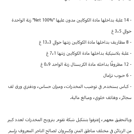
- 14 علبة بداخلها مادة الكوكايين مدون عليها "Net 100%" زنة الواحدة
حوالي 3،5 غ
- 8 مظاريف بداخلها مادة الكوكايين زنتها حوالي 13،3 غ
- علبة بلاستيكية بداخلها مادة الكوكايين زنتها 7،1 غ
- 12 مظروفًا بداخله مادة الكريستال زنة الواحد 0،9 غ
- 6 حبوب ترامال
- كباس يستخدم في توضيب المخدرات، وميزان حساس، ودفتري ورق لف
سجائر، وهاتف خلوي، ومبالغ مالية.
وبالتحقيق معهم، إعترفوا بتشكيل شبكة تقوم بترويج المخدرات لعدد كبير
من الزبائن في مختلف مناطق المتن وكسروان لصالح التاجر المعروف بإسم