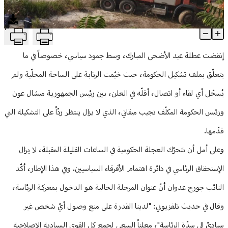
منوعات
T
حرائق رومية تخرق رتابة المشهد السياسي
Article Content
إنقضت عطلة عيد الأضحى المبارك، وسط جمود سياسي، خصوصاً في ما
يتعلّق بملف تشكيل الحكومة، حيث خيّمت الرتابة على الساحة المحلّية ولم
يُسجّل أي لقاء أو اتصال، أقلّه في العلن، بين رئيس الجمهورية ميشال عون
ورئيس الحكومة المكلّف نجيب ميقاتي، الذي لا يزال ينتظر ردّاً على التشكيلة التي
قدّمها.
وعلى أمل أن تتحرّك العجلة الحكومية في الساعات القليلة المقبلة، لا يزال
الإستحقاق الرئاسي في دائرة اهتمام الأفرقاء السياسيين. وفي هذا الإطار، أكّد
النائب جورج عدوان أنّ عنوان المرحلة الحالية هو الدخول بمعركة الرئاسة،
وقال في حديث تلفزيوني: "لدينا القدرة على منع وصول أيّ شخص غير
سياديّ إلى سدّة الرئاسة"، معلناً السعي لجمع كل القوى السيادية الإصلاحية