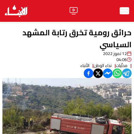
الرئيسية
حرائق رومية تخرق رتابة المشهد
الأخبار
السياسي
12 تموز 2022
آراء
04:06
محلّيات
نداء الوطن
الأنباء
فيديو
مواقف
وليد جنبلاط
الحزب
ابحث
ثقافة ومجتمع