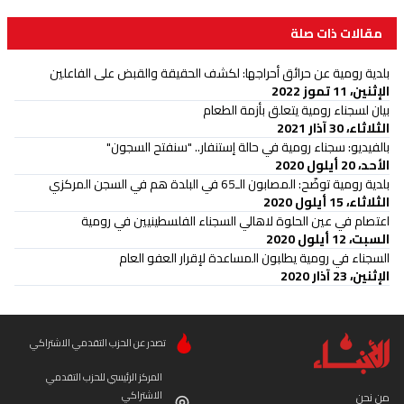
مقالات ذات صلة
بلدية رومية عن حرائق أحراجها: لكشف الحقيقة والقبض على الفاعلين
الإثنين، 11 تموز 2022
بيان لسجناء رومية يتعلق بأزمة الطعام
الثلاثاء، 30 آذار 2021
بالفيديو: سجناء رومية في حالة إستنفار.. "سنفتح السجون"
الأحد، 20 أيلول 2020
بلدية رومية توضّح: المصابون الـ65 في البلدة هم في السجن المركزي
الثلاثاء، 15 أيلول 2020
اعتصام في عين الحلوة لاهالي السجناء الفلسطينيين في رومية
السبت، 12 أيلول 2020
السجناء في رومية يطلبون المساعدة لإقرار العفو العام
الإثنين، 23 آذار 2020
تصدر عن الحزب التقدمي الاشتراكي
المركز الرئيسي للحزب التقدمي
الاشتراكي
من نحن