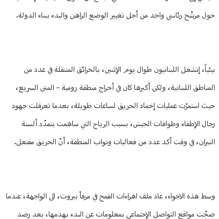
حول مرشّح رئاسي واحد من أجل تغيير الوضع الراهن والبدء ببناء الدولة.
بيئياً، إنشغل اللبنانيون طوال يوم الإثنين، بالحرائق المتنقلة في عدد من
المناطق اللبنانية، ولكن أكبرها كان في أحراج منطقة رومية – المتن السريع،
حيث استمرّت عمليات إخماد الحريق لساعات طويلة، بعدما تعرقلت جهود
رجال الإطفاء وطوافات الجيش، بسبب الرياح التي ساهمت بتمدّد ألسنة
النيران، في وقت أكد عدد من فعاليات ونواب المنطقة، أنّ الحريق مفتعل.
وسط هذه الاجواء، عاد ملف اهراءات القمح في مرفأ بيروت، الى الواجهة، عندما
ضجّت مواقع التواصل الإجتماعي بمعلومات عن البدء بهدمها، بعد رصد