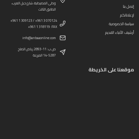
وطى المصيطبة، شارع جبل العرب،
إتصل بنا
الطابق الثالث
لإعلاناتكم
+961 1 309123 / +961 3 070124
سياسة الخصوصية
+961 1 318119 :FAX
أرشيف الأنباء القديم
info@anbaaonline.com
ص.ب: 11-2893 رياض الصلح
14-5287 المزرعة
موقعنا على الخريطة