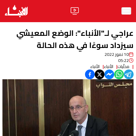
الرئيسية
عراجي لـ"الأنباء": الوضع المعيشي
الأخبار
سيزداد سوءًا في هذه الحالة
10 تموز 2022
آراء
05:22
محلّيات
الأنباء
الأنباء
فيديو
مواقف
وليد جنبلاط
الحزب
ابحث
ثقافة ومجتمع