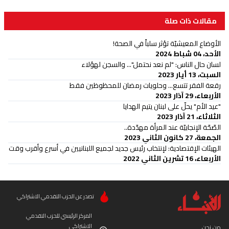
مقالات ذات صلة
الأوضاع المعيشيّة تؤثر سلباً في الصحة!
الأحد، 04 شباط 2024
لسان حال الناس: "لم نعد نحتمل"... والسجن لهؤلاء
السبت، 13 أيار 2023
رقعة الفقر تتسع... وحلويات رمضان للمحظوظين فقط
الأربعاء، 29 آذار 2023
"عيد الأم" يحلّ على لبنان يتيم الهدايا
الثلاثاء، 21 آذار 2023
الصّحّة الإنجابيّة عند المرأة مهدّدة..
الجمعة، 27 كانون الثاني 2023
الهيئات الإقتصادية: لإنتخاب رئيس جديد لجميع اللبنانيين في أسرع وأقرب وقت
الأربعاء، 16 تشرين الثاني 2022
تصدر عن الحزب التقدمي الاشتراكي
المركز الرئيسي للحزب التقدمي
الاشتراكي
من نحن