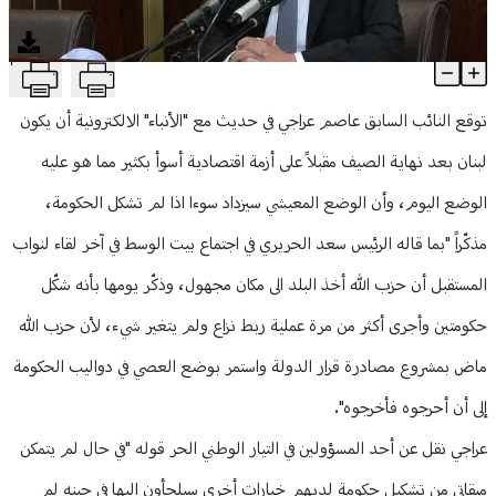
منوعات
T
عراجي لـ"الأنباء": الوضع المعيشي سيزداد سوءًا في هذه الحالة
Article Content
توقع النائب السابق عاصم عراجي في حديث مع "الأنباء" الالكترونية أن يكون
لبنان بعد نهاية الصيف مقبلاً على أزمة اقتصادية أسوأ بكثير مما هو عليه
الوضع اليوم، وأن الوضع المعيشي سيزداد سوءا اذا لم تشكل الحكومة،
مذكّراً "بما قاله الرئيس سعد الحريري في اجتماع بيت الوسط في آخر لقاء لنواب
المستقبل أن حزب الله أخذ البلد الى مكان مجهول، وذكّر يومها بأنه شكّل
حكومتين وأجرى أكثر من مرة عملية ربط نزاع ولم يتغير شيء، لأن حزب الله
ماض بمشروع مصادرة قرار الدولة واستمر بوضع العصي في دواليب الحكومة
إلى أن أحرجوه فأخرجوه".
عراجي نقل عن أحد المسؤولين في التيار الوطني الحر قوله "في حال لم يتمكن
ميقاتي من تشكيل حكومة لديهم خيارات أخرى سيلجأون اليها في حينه لم