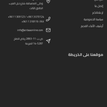
وطى المصيطبة، شارع جبل العرب،
إتصل بنا
الطابق الثالث
لإعلاناتكم
+961 1 309123 / +961 3 070124
سياسة الخصوصية
+961 1 318119 :FAX
أرشيف الأنباء القديم
info@anbaaonline.com
ص.ب: 11-2893 رياض الصلح
14-5287 المزرعة
موقعنا على الخريطة