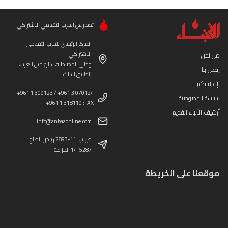
تصدر عن الحزب التقدمي الاشتراكي
المركز الرئيسي للحزب التقدمي
الاشتراكي
من نحن
وطى المصيطبة، شارع جبل العرب،
إتصل بنا
الطابق الثالث
لإعلاناتكم
+961 1 309123 / +961 3 070124
سياسة الخصوصية
+961 1 318119 :FAX
أرشيف الأنباء القديم
info@anbaaonline.com
ص.ب: 11-2893 رياض الصلح
14-5287 المزرعة
موقعنا على الخريطة