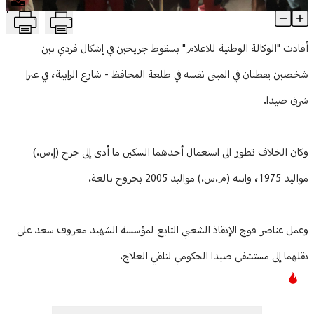
T
جريحان في إشكال فردي في عبرا
منوعات
Article Content
أفادت "الوكالة الوطنية للاعلام" بسقوط جريحين في إشكال فردي بين
شخصين يقطنان في المبنى نفسه في طلعة المحافظ - شارع الرابية، في عبرا
شرق صيدا.
وكان الخلاف تطور الى استعمال أحدهما السكين ما أدى إلى جرح (إ.س.)
مواليد 1975، وابنه (م.س.) مواليد 2005 بجروح بالغة.
وعمل عناصر فوج الإنقاذ الشعبي التابع لمؤسسة الشهيد معروف سعد على
نقلهما إلى مستشفى صيدا الحكومي لتلقي العلاج.