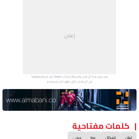
إعلان
يتم عرض هذا الإعلان بواسطة إعلانات Google، ولا يتحكم موقعنا
في الإعلانات التي تظهر لكل مستخدم.
Advertisement Section
كلمات مفتاحية
لبنان
إشكال
عبرا
جرحى