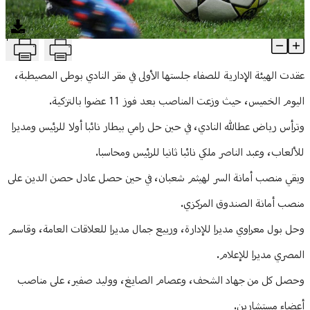
منوعات
T
هيئة إدارية لنادي الصفاء... وورشة عمل جديدة
Article Content
عقدت الهيئة الإدارية للصفاء جلستها الأولى في مقر النادي بوطى المصيطبة،
اليوم الخميس، حيث وزعت المناصب بعد فوز 11 عضوا بالتزكية.
وترأس رياض عطالله النادي، في حين حل رامي بيطار نائبا أولا للرئيس ومديرا
للألعاب، وعبد الناصر ملكي نائبا ثانيا للرئيس ومحاسبا.
وبقي منصب أمانة السر لهيثم شعبان، في حين حصل عادل حصن الدين على
منصب أمانة الصندوق المركزي.
وحل بول معراوي مديرا للإدارة، وربيع جمال مديرا للعلاقات العامة، وقاسم
المصري مديرا للإعلام.
وحصل كل من جهاد الشحف، وعصام الصايغ، ووليد صفير، على مناصب
أعضاء مستشارين.