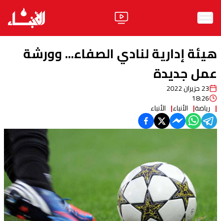
الرئيسية
هيئة إدارية لنادي الصفاء... وورشة
الأخبار
عمل جديدة
23 حزيران 2022
آراء
18:26
رياضة
الأنباء
الأنباء
فيديو
مواقف
وليد جنبلاط
الحزب
ابحث
ثقافة ومجتمع