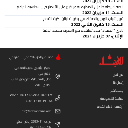
السبت، 18 حزيران 2022
الصفاء يحافظ على الصدارة بفوز كبير على الأنصار في سداسية البراعم
السبت، 11 حزيران 2022
فوز شباب البرج والصفاء في بطولة لبنان لكرة القدم
السبت، 15 كانون الثاني 2022
نادي "الصفاء" مدد تعاقده مع المدرب محمد الدقة
الإثنين، 07 حزيران 2021
تصدر عن الحزب التقدمي الاشتراكي
المركز الرئيسي للحزب التقدمي
الاشتراكي
من نحن
وطى المصيطبة، شارع جبل العرب،
إتصل بنا
الطابق الثالث
لإعلاناتكم
+961 1 309123 / +961 3 070124
سياسة الخصوصية
+961 1 318119 :FAX
أرشيف الأنباء القديم
info@anbaaonline.com
ص.ب: 11-2893 رياض الصلح
14-5287 المزرعة