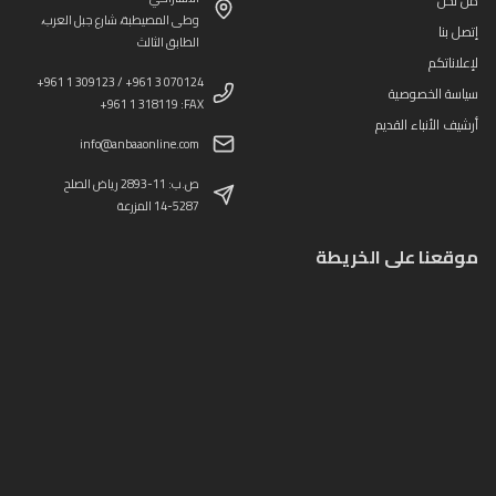
من نحن
وطى المصيطبة، شارع جبل العرب،
إتصل بنا
الطابق الثالث
لإعلاناتكم
+961 1 309123 / +961 3 070124
سياسة الخصوصية
+961 1 318119 :FAX
أرشيف الأنباء القديم
info@anbaaonline.com
ص.ب: 11-2893 رياض الصلح
14-5287 المزرعة
موقعنا على الخريطة