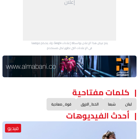
إعلان
يتم عرض هذا الإعلان بواسطة إعلانات Google، ولا يتحكم موقعنا
في الإعلانات التي تظهر لكل مستخدم.
Advertisement Section
كلمات مفتاحية
لبنان
شبعا
الخط_الازرق
قوة_معادية
أحدث الفيديوهات
فيديو