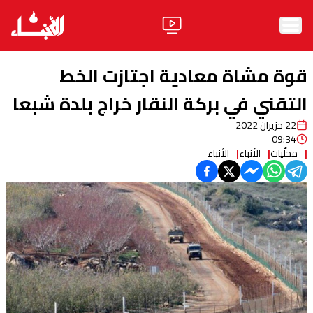
الرئيسية
قوة مشاة معادية اجتازت الخط
الأخبار
التقني في بركة النقار خراج بلدة شبعا
22 حزيران 2022
آراء
09:34
محلّيات
الأنباء
الأنباء
فيديو
مواقف
وليد جنبلاط
الحزب
ابحث
ثقافة ومجتمع