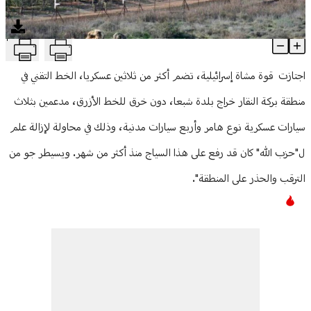
منوعات
T
قوة مشاة معادية اجتازت الخط التقني في بركة النقار خراج بلدة شبعا
Article Content
اجتازت قوة مشاة إسرائيلية، تضم أكثر من ثلاثين عسكريا، الخط التقني في
منطقة بركة النقار خراج بلدة شبعا، دون خرق للخط الأزرق، مدعمين بثلاث
سيارات عسكرية نوع هامر وأربع سيارات مدنية، وذلك في محاولة لإزالة علم
ل"حزب الله" كان قد رفع على هذا السياج منذ أكثر من شهر. ويسيطر جو من
الترقب والحذر على المنطقة".