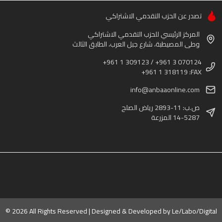
تصدر عن الحزب التقدمي الاشتراكي
المركز الرئيسي للحزب التقدمي الاشتراكي
وطى المصيطبة، شارع جبل العرب، الطابق الثالث
+961 1 309123 / +961 3 070124
+961 1 318119 :FAX
info@anbaaonline.com
ص.ب: 11-2893 رياض الصلح
14-5287 المزرعة
© 2026 All Rights Reserved | Designed & Developed by
Le/Labo/Digital