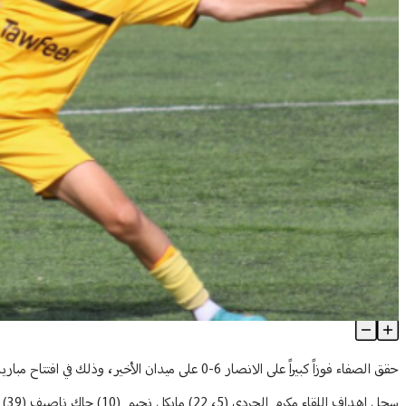
الصفاء يحافظ على الصدارة بفوز كبير على الأنصار في سداسية البراعم
Article Content
حقق الصفاء فوزاً كبيراً على الانصار 6-0 على ميدان الأخير، وذلك في افتتاح مباريات الاسبوع السادس للدورة السداسية لدوري البراعم دون 14 عاماً للموسم الرياضي 2021-2022.
سجل اهداف اللقاء مكرم الجردي (5، 22) مايكل نجيم (10) جاك ناصيف (39) جورج تامر (44) ومحمد فقيه (69).