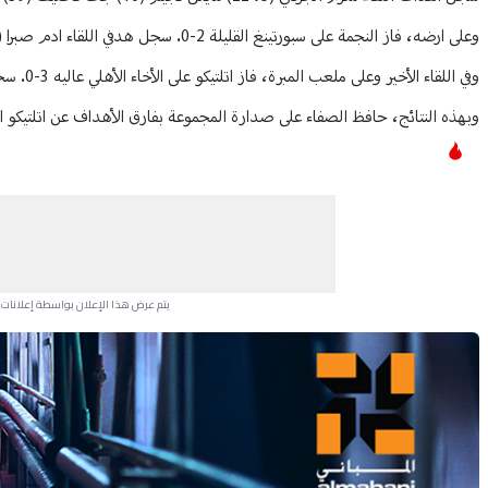
وعلى ارضه، فاز النجمة على سبورتينغ القليلة 2-0. سجل هدفي اللقاء ادم صبرا (18 وعلي المشورب (50).
وفي اللقاء الأخير وعلى ملعب المبرة، فاز اتلتيكو على الأخاء الأهلي عاليه 3-0. سجل الأهداف ميشال صافي، شربل ابي ايلا، و سيفاج كازانديجان.
وبهذه النتائج، حافظ الصفاء على صدارة المجموعة بفارق الأهداف عن اتلتيكو الثاني، برصيد 14 نقطة لكلا الفريقين، فيما حلّ النجمة ث
يتم عرض هذا الإعلان بواسطة إعلانات Google، ولا يتحكم موقعنا في الإعلانات التي تظهر لكل مستخدم.
Advertisement Section