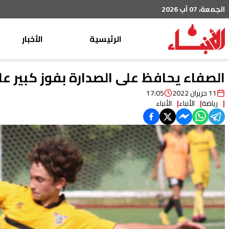
الجمعة، 07 آب 2026
الرئيسية
الأخبار
محليات
الصفاء يحافظ على الصدارة بفوز كبير عل
عربي دولي
11 حزيران 2022
17:05
رياضة
الأنباء
الأنباء
إقتصاد
خاص
رياضة
من لبنان
ثقافة ومجتمع
منوعات