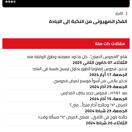
تقرير
الفكر الصهيوني من النكبة إلى الإبادة
مقالات ذات صلة
هلع "الفيروس الصيني".. كل ما تود معرفته وطرق الوقاية منه
الثلاثاء، 07 كانون الثاني 2025
تحذير.. فيروس إنفلونزا الطيور يحاول ترسيخ نفسه في البشر!
الجمعة، 17 أيار 2024
تحذير عالمي من أسوأ موسم لمرض فيروسي
الجمعة، 29 آذار 2024
بعد H1N1... فيروس جديد يضرُب المدارس
الجمعة، 15 آذار 2024
المرض "X" وجائحة أكثر فتكاً... متى؟
الجمعة، 23 شباط 2024
جائحة تلوح في الأفق... تفشي المرض "X" مسألة وقت!
الثلاثاء، 20 شباط 2024