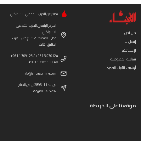
تصدر عن الحزب التقدمي الاشتراكي
المركز الرئيسي للحزب التقدمي
الاشتراكي
من نحن
وطى المصيطبة، شارع جبل العرب،
إتصل بنا
الطابق الثالث
لإعلاناتكم
+961 1 309123 / +961 3 070124
سياسة الخصوصية
+961 1 318119 :FAX
أرشيف الأنباء القديم
info@anbaaonline.com
ص.ب: 11-2893 رياض الصلح
14-5287 المزرعة
موقعنا على الخريطة