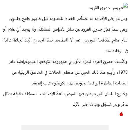
ومن عوارض الإصابة به تضخّم الغدد اللمفاوية قبل ظهور طفح جلدي،
وهي سمة تميّز جدري القرود عن سائر الأمراض المماثلة. ولا يوجد أيّ علاج أو
لقاح متاح لمكافحة الفيروس رغم أنّ التطعيم ضدّ الجدري أثبت نجاعة عالية
في الوقاية منه.
واكتُشف جدري القردة للمرة الأولى في جمهورية الكونغو الديموقراطية عام
1970، وأُبلِغ منذ ذلك الحين عن معظم الحالات في المناطق الريفية من
الغابات الماطرة الواقعة بحوض نهر الكونغو وغرب إفريقيا.
وخارج البلدان التي يتوطن فيها المرض، تعدّ الاصابات المسجّلة طفيفة بشكل
عامّ ولم تسجّل وفيات حتى الآن.