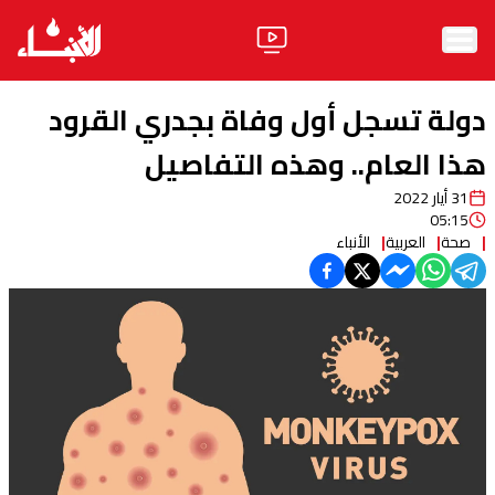
الرئيسية
دولة تسجل أول وفاة بجدري القرود
الأخبار
هذا العام.. وهذه التفاصيل
31 أيار 2022
آراء
05:15
صحة
العربية
الأنباء
فيديو
مواقف
وليد جنبلاط
الحزب
ابحث
ثقافة ومجتمع