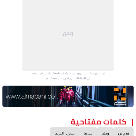
إعلان
يتم عرض هذا الإعلان بواسطة إعلانات Google، ولا يتحكم موقعنا
في الإعلانات التي تظهر لكل مستخدم.
Advertisement Section
كلمات مفتاحية
فيروس
وفاة
نيجيريا
جدري_القردة