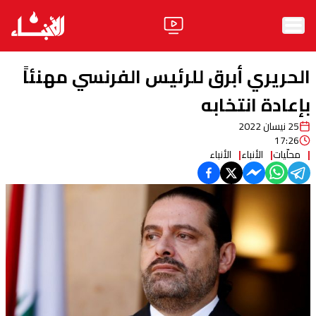
الرئيسية
الحريري أبرق للرئيس الفرنسي مهنئاً
الأخبار
بإعادة انتخابه
25 نيسان 2022
آراء
17:26
محلّيات
الأنباء
الأنباء
فيديو
مواقف
وليد جنبلاط
الحزب
ابحث
ثقافة ومجتمع