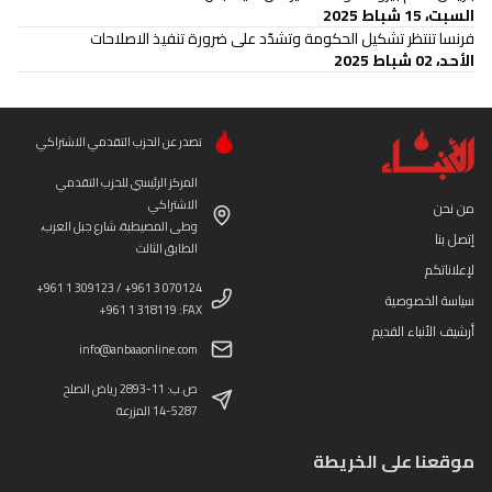
السبت، 15 شباط 2025
فرنسا تنتظر تشكيل الحكومة وتشدّد على ضرورة تنفيذ الاصلاحات
الأحد، 02 شباط 2025
تصدر عن الحزب التقدمي الاشتراكي
المركز الرئيسي للحزب التقدمي
الاشتراكي
من نحن
وطى المصيطبة، شارع جبل العرب،
إتصل بنا
الطابق الثالث
لإعلاناتكم
+961 1 309123 / +961 3 070124
سياسة الخصوصية
+961 1 318119 :FAX
أرشيف الأنباء القديم
info@anbaaonline.com
ص.ب: 11-2893 رياض الصلح
14-5287 المزرعة
موقعنا على الخريطة