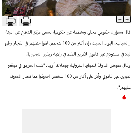
منوعات
T
مأساة في نيجيريا.. مقتل أكثر من 100 إثر انفجار بمستودع للنفط
Article Content
قال مسؤول حكومي محلي ومنظمة غير حكومية تسمى مركز الدفاع عن البيئة
والشباب، اليوم السبت، إن أكثر من 100 شخص لقوا حتفهم في انفجار وقع
ليلا في مستودع غير قانوني لتكرير النفط في ولاية ريفرز النيجيرية.
وقال مفوض الدولة للموارد البترولية جودلاك أوبيا: "شب الحريق في موقع
تموين غير قانوني وأثر على أكثر من 100 شخص احترقوا مما تعذر التعرف
عليهم".