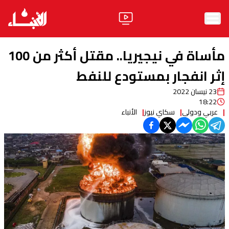
الرئيسية
مأساة في نيجيريا.. مقتل أكثر من 100
الأخبار
إثر انفجار بمستودع للنفط
23 نيسان 2022
آراء
18:22
عربي ودولي
سكاي نيوز
الأنباء
فيديو
مواقف
وليد جنبلاط
الحزب
ابحث
ثقافة ومجتمع