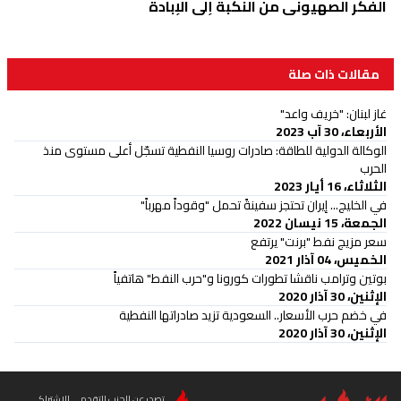
الفكر الصهيوني من النكبة إلى الإبادة
مقالات ذات صلة
غاز لبنان: "خريف واعد"
الأربعاء، 30 آب 2023
الوكالة الدولية للطاقة: صادرات روسيا النفطية تسجّل أعلى مستوى منذ
الحرب
الثلاثاء، 16 أيار 2023
في الخليج... إيران تحتجز سفينةً تحمل "وقوداً مهرباً"
الجمعة، 15 نيسان 2022
سعر مزيج نفط "برنت" يرتفع
الخميس، 04 آذار 2021
بوتين وترامب ناقشا تطورات كورونا و"حرب النفط" هاتفياً
الإثنين، 30 آذار 2020
في خضم حرب الأسعار.. السعودية تزيد صادراتها النفطية
الإثنين، 30 آذار 2020
تصدر عن الحزب التقدمي الاشتراكي