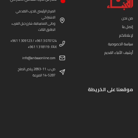
المركز الرئيسي للحزب التقدمي
الاشتراكي
من نحن
وطى المصيطبة، شارع جبل العرب،
إتصل بنا
الطابق الثالث
لإعلاناتكم
+961 1 309123 / +961 3 070124
سياسة الخصوصية
+961 1 318119 :FAX
أرشيف الأنباء القديم
info@anbaaonline.com
ص.ب: 11-2893 رياض الصلح
14-5287 المزرعة
موقعنا على الخريطة