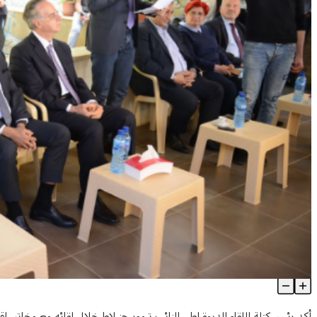
النائب جنبلاط خلال لقائه مَع مخاتير الإقليم: علاقتنا معكم موجودة قب
Article Content