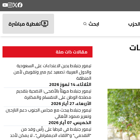
لحزب
ابحث
تغطية مباشرة
ات
مقالات ذات صلة
تيمور جنبلاط يدين الاعتداءات على السعودية
والدول العربية: تصعيد غير مبرر وتقويض لأمن
المنطقة
الثلاثاء، 14 تموز 2026
تيمور جنبلاط مهنئاً بالأضحى: التضحية بتقديم
مصلحة الوطن على الانقسام والمكابرة
الأربعاء، 27 أيار 2026
تيمور جنبلاط يبحث مع مجلس الجنوب دعم النازحين
وتعزيز صمود الأهالي
الخميس، 07 أيار 2026
تيمور جنبلاط في قرطبا على رأس وفد من
"التقدمي" و"اللقاء الديمقراطي".. لا يمكن لأحد