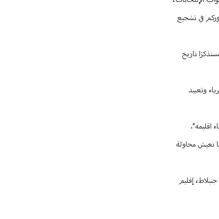
واب الإنتخابات،
وركم في تشجيع
تذكرَا تاريخ
باء وتعبيد
 اقليمه".
نا نعيش محاولة
كد أن إقليم عبدالناصر وكمال جنبلاط، إقليم