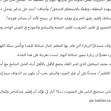
إقليم الخروب ضمن الجولة التي يجريها اليوم في المنطقة أنه "صحيح نحن على أب
ذه المنطقة، وطبعًا بالاستحقاق الانتخابي"، وأضاف: "نشد على يدكم ونحيّي د
لحضور في اقليم الخروب، اقليم المحبة والتسامح والنموذج في العيش الواحد ومس
مستذكرًا الزيارة التي قام بها المعلم كمال جنبلاط للبلدة وتأمين شبكة الكهر
معتبرًا ان زيارة تيمور جنبلاط اليوم ليست بغريبة على هذا البلدة.
مد اسماعيل الذي اعتبر اللقاء يجمع الأهل بالأهل أبناء الجبل الشامخ مع أبناء
 الاقليم"، مشددًا على أن قرار الحرب والسلم يجب أن يكون بيد الدولة، سيما إن
مع مخاتير إقليم الخروب: علاقتنا موجودة قبل الانتخابات وبعدها. ودوركم أساس بتشجيع الناس على التصويت ب15 أيار كي نؤ
pic.twitter.