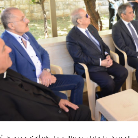
ل الإنتخابات وبعدها والإقليم لن يسمح لأحد بمصادرة هويته