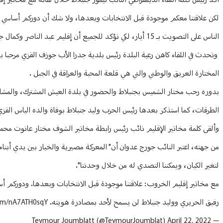
أكد رئيس كتلة اللقاء الديمقراطي النائب تيمور جنبلاط خلال لقائه مع مخاتير 
لكن علاقتنا معكم موجودة قبل الانتخابات وبعدها، ولا شك أن دوركم أساسي به
الناس على التصويت بـ 15 أيار، لكي نؤكد للجميع أن إقليم عبد الناصر وكمال جنبلاط، إقليم رفيق الحريري ووليد جنبلاط لن يسمح لأحد أن يصادر هويته".
وتحدث في اللقاء كاهن رعية البلدة رئيس بلدية جدرا الأب جوزف القزي مرحبا با
المختارة العريق والوطني والتي هي قلعة المحبة والعراقة في الجبل .
بدوره رحب مختار الشميس بجنبلاط والحضور في بلدة العيش المشترك، والمشاركة، 
الطرقات، كما استذكر بعدها رئيس الحزب وليد جنبلاط بوفاة والده الياس القزي، 
وألقى كلمة مخاتير الإقليم نائب رئيس رابطة مخاتير الشوف مختار عانوت محمد مح
من جهته، اعتبر النائب جورج عدوان أن" المعركة مصيرية والخيار بين يدي أبناء
لتغير الكيان، ويمكننا التصدي له من خلال وحدنتا".
رفيق الحريري ووليد جنبلاط لن يسمح لأحد بمصادرة هويته.
com/nA7ATH0sqY
April 22, 2022
— Teymour Joumblatt (@TeymourJoumblat)