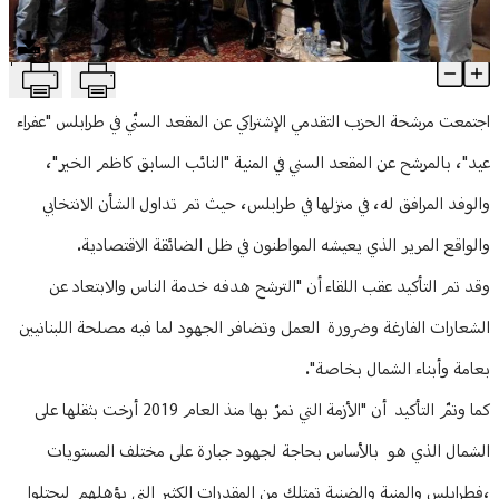
منوعات
T
لقاء بين عيد والخير في طرابلس.. وبحث في الشأن الإنتخابي
Article Content
اجتمعت مرشحة الحزب التقدمي الإشتراكي عن المقعد السنّي في طرابلس "عفراء
عيد"، بالمرشح عن المقعد السني في المنية "النائب السابق كاظم الخير"،
والوفد المرافق له، في منزلها في طرابلس، حيث تم تداول الشأن الانتخابي
والواقع المرير الذي يعيشه المواطنون في ظل الضائقة الاقتصادية.
وقد تم التأكيد عقب اللقاء أن "الترشح هدفه خدمة الناس والابتعاد عن
الشعارات الفارغة وضرورة العمل وتضافر الجهود لما فيه مصلحة اللبنانيين
بعامة وأبناء الشمال بخاصة".
كما وتمّ التأكيد أن "الأزمة التي نمرّ بها منذ العام 2019 أرخت بثقلها على
الشمال الذي هو بالأساس بحاجة لجهود جبارة على مختلف المستويات
،فطرابلس والمنية والضنية تمتلك من المقدرات الكثير التي يؤهلهم ليحتلوا