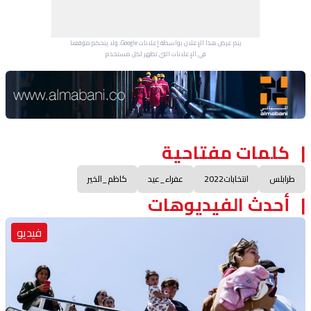
يتم عرض هذا الإعلان بواسطة إعلانات Google، ولا يتحكم موقعنا
في الإعلانات التي تظهر لكل مستخدم.
Advertisement Section
كلمات مفتاحية
طرابلس
انتخابات2022
عفراء_عيد
كاظم_الخير
أحدث الفيديوهات
فيديو