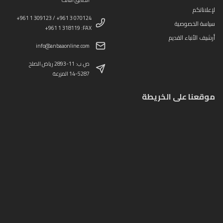
الطابق الثالث
لإعلاناتكم
+961 1 309123 / +961 3 070124
سياسة الخصوصية
+961 1 318119 :FAX
أرشيف الأنباء القديم
info@anbaaonline.com
ص.ب: 11-2893 رياض الصلح
14-5287 المزرعة
موقعنا على الخريطة