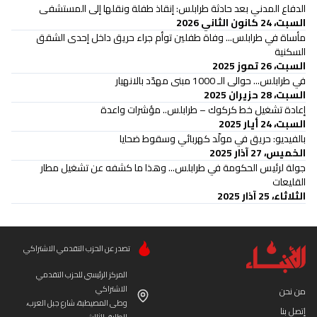
الدفاع المدني بعد حادثة طرابلس: إنقاذ طفلة ونقلها إلى المستشفى
السبت، 24 كانون الثاني 2026
مأساة في طرابلس... وفاة طفلين توأم جراء حريق داخل إحدى الشقق
السكنية
السبت، 26 تموز 2025
في طرابلس... حوالى الـ 1000 مبنى مهدّد بالانهيار
السبت، 28 حزيران 2025
إعادة تشغيل خط كركوك – طرابلس.. مؤشرات واعدة
السبت، 24 أيار 2025
بالفيديو: حريق في مولّد كهربائي وسقوط ضحايا
الخميس، 27 آذار 2025
جولة لرئيس الحكومة في طرابلس... وهذا ما كشفه عن تشغيل مطار
القليعات
الثلاثاء، 25 آذار 2025
تصدر عن الحزب التقدمي الاشتراكي
المركز الرئيسي للحزب التقدمي
الاشتراكي
من نحن
وطى المصيطبة، شارع جبل العرب،
إتصل بنا