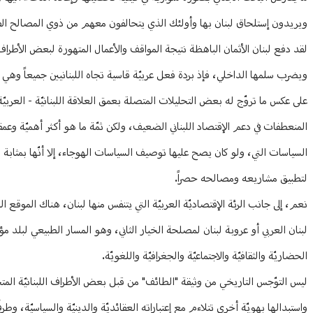
ويريدون إستلحاق لبنان بها وأولئك الذي يتحالفون معهم من ذوي المصالح الفئوي
لقد دفع لبنان الأثمان الباهظة نتيجة المواقف والأعمال المتهورة لبعض الأطراف ا
ويضرب سلمها الداخلي، فإذ بردة فعل عربيّة قاسية تجاه اللبنانيين جميعاً وهي 
على عكس ما تروّج له بعض التحليلات المتصلة بعمق العلاقة اللبنانيّة - العر
المنعطفات في دعم الإقتصاد اللبناني الضعيف، ولكن ثمّة ما هو أكثر أهميّة وعم
السياسات التي، ولو كان يصح عليها توصيف السياسات الهوجاء، إلا أنّها بمثابة 
لتطبيق مشاريعه ومصالحه حصراً.
نعم، إلى جانب الرئة الإقتصاديّة العربيّة التي يتنفس منها لبنان، هناك الموق
لبنان العربي أو عروبة لبنان لمصلحة الخيار الثاني، وهو المسار الطبيعي لبلد م
الحضاريّة والثقافيّة والاجتماعيّة والجغرافيّة واللغويّة.
ليس التوّجس التاريخي من وثيقة "الطائف" من قبل بعض الأطراف اللبنانيّة الم
واستبدالها بهويّة أخرى تتلاءم مع إعتباراته العقائديّة والدينيّة والسياسيّة، وطرف