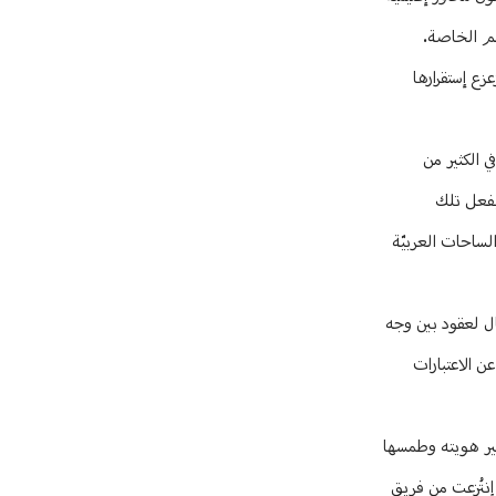
هم الخاصة.
زع إستقرارها
 الكثير من
 بفعل تلك
لساحات العربيّة
ال لعقود بين وجه
ن الاعتبارات
يير هويته وطمسها
ا إنتُزعت من فريق