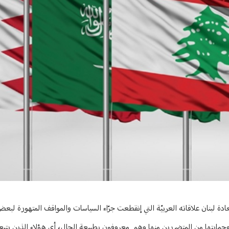
ادة لبنان علاقاته العربيّة التي إنقطعت جرّاء السياسات والمواقف المتهورة لبع
وحمايتها من المتضررين منها وهم معروفون بطبيعة الحال، أي هؤلاء الذين يتبعو