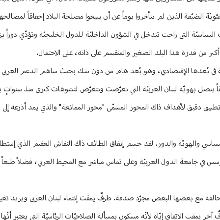
ّة الضيّقة الذين لم يتأخروا يوماً عن أن يبيعوا مصلحة البلاد إحقاقاً لمصالح
لسياسيّة التي راحت تتدخل في الشؤون الداخليّة للدول الخليجيّة وتؤدّي دوراً يزع
أكبر من قدرة هذا البلد الصغير والمنقسم على ذاته، على الاحتمال.
بيّة في بُعدها الإقتصادي، وهو بُعد هام من دون شك بحيث ساهم الدعم العربي في
قاً يتصل بهويّة لبنان العربيّة التي تعرّضت وتتعرّض لتشوهات كبرى منذ سنواتٍ
تطبيق دقيق لأهداف ذاك المحور المسمّى "محور الممانعة" والذي يمد أذرعه إلى ا
ع السياسي والهويّة والدور. لقد حسم إتفاق الطائف ذاك النقاش العقيم الذي إستط
ؤسس في جامعة الدول العربيّة وعلى تماس مباشر مع المحيط العربي، فضلاً طبعاً ع
تحالفة مع بعضها البعض مجرّد صدفة. طرفٌ يمقت إنتماء لبنان العربي ويريد تغ
ٌ آخر يمقت الاتفاق إيّاه لأنّه مسكون بمسألة الصلاحيّات الرئاسيّة التي يعتبر أنّه