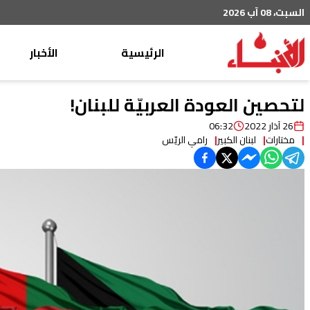
السبت، 08 آب 2026
الرئيسية
الأخبار
محليات
لتحصين العودة العربيّة للبنان!
عربي دولي
26 آذار 2022
06:32
مختارات
لبنان الكبير
رامي الريّس
إقتصاد
خاص
رياضة
من لبنان
ثقافة ومجتمع
منوعات