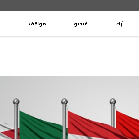
آراء
فيديو
مواقف
ا
موقف
وليد جنبلاط
الأنباء
تيمور جنبلاط
كتّاب
الأنباء
التقدّمي
منبر
مختارات
صحافة
أجنبية
بريد
القرّاء