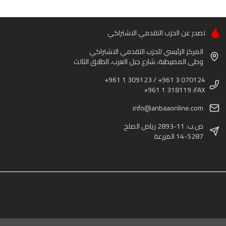
تصدر عن الحزب التقدمي الاشتراكي
المركز الرئيسي للحزب التقدمي الاشتراكي
وطى المصيطبة، شارع جبل العرب، الطابق الثالث
+961 1 309123 / +961 3 070124
+961 1 318119 :FAX
info@anbaaonline.com
ص.ب: 11-2893 رياض الصلح
14-5287 المزرعة