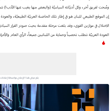
ومُنحت لفريق آخر، وكل أدبيّاته السياسيّة (والبعض منها يغيب عنها الأدب!) تتم
إن الموقع الطبيعي للبنان هو في إطار تلك الحاضنة العربيّة الطبيعيّة، والعود
الاختلال في موازين القوى، وقد بلغت مرحلة متقدمة بحيث صودر القرار السيا
العودة العربيّة تتطلب تحصيناً وحماية من اللبنانيين جميعاً، الرأي العام والأحزا
يتم عرض هذا الإعلان بواسطة إعلانات Google، ولا يتحكم موقعنا في الإعلانات التي تظهر لكل مستخدم.
Advertisement Section