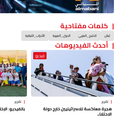
كلمات مفتاحية
لبنان
الخليج_العربي
الدول_العربية
الأحزاب_اللبنانية
أحدث الفيديوهات
فيديو
تقرير
تقرير
هجرة معاكسة للاسرائيليين خارج دولة
بالفيديو: الإخا
الاحتلال