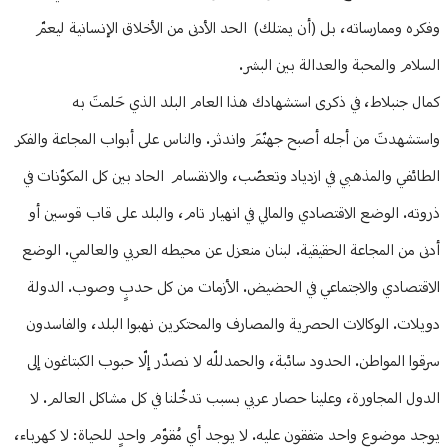
وفكره وممارساته، بل (أن يمتلك) الحد الأدنى من الأخلاق الإنسانية ليعمّ
السلام والمحبة والعدالة بين البشر.
كمال جنبلاط، في ذكرى استشهادك هذا العام البلد الذي حَلمتَ به
واستشهدتَ من أجله أصبح جهنّمَ واندثر. والناس على أبواب المجاعة والفكر
الطائفي والمذهبي في ازدياد وتعصّب، والانقسام الحاد بين كل المكوّنات في
ذروته. الوضع الاقتصادي والمالي في انهيار تام، والبلد على قاب قوسين أو
أدنى من المجاعة الحقيقية. لبنان منعزل عن محيطه العربي والعالمي. الوضع
الاقتصادي والاجتماعي في الحضيض. الأزمات من كل حدبٍ وصوب. الدولة
دويلات. الوكالات الحصرية والمصارف والمحتكرين نهبوا البلد، والفاسدون
سرقوا المواطن. الحدود سائبة، والحمدللّه لا نصدّر إلّا حبوب الكبتاغون إلى
الدول المجاورة، وعلينا حصار عربي بسبب تدخّلنا في كل مشاكل العالم. لا
يوجد موضوع واحد متفقون عليه. لا يوجد أي مُقوّم واحدٍ للحياة: لا كهرباء،