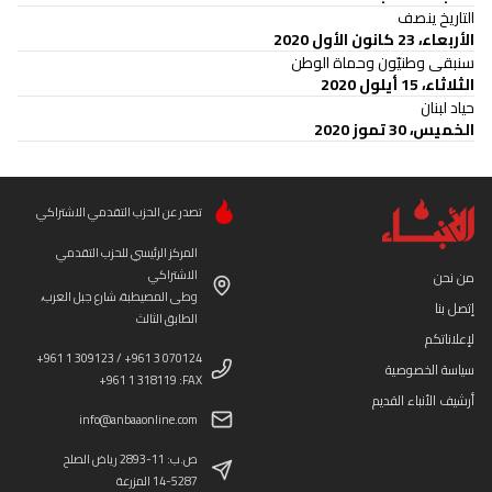
التاريخ ينصف
الأربعاء، 23 كانون الأول 2020
سنبقى وطنيّون وحماة الوطن
الثلاثاء، 15 أيلول 2020
حياد لبنان
الخميس، 30 تموز 2020
تصدر عن الحزب التقدمي الاشتراكي
المركز الرئيسي للحزب التقدمي
الاشتراكي
من نحن
وطى المصيطبة، شارع جبل العرب،
إتصل بنا
الطابق الثالث
لإعلاناتكم
+961 1 309123 / +961 3 070124
سياسة الخصوصية
+961 1 318119 :FAX
أرشيف الأنباء القديم
info@anbaaonline.com
ص.ب: 11-2893 رياض الصلح
14-5287 المزرعة