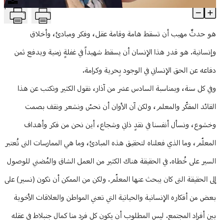
T
السادس عشر من آذار
منوعات
Article Content
هو حدثٌ مهيب أن تسقط هامة وقامة عقل، وفكر ومبادئ، وأخلاق
وإنسانية. هو قدر هذا الإنسان أن يسقط شهيداً في غفلةٍ زمنية ويدفع ثمن
دفاعه عن الحق الإنساني في الوجود بِحرية وكرامة.
وفي كل سنة، وبمناسبة السادس عشر من آذار، نقول الكثير ونكتب عن هذا
القائد المفكّر والمعلم، ولكن آن الأوان أن نحسّ ونشعر ونقف بصمت
وخشوع، ونسأل أنفسنا في نقدٍ ذاتي وشجاع، أين نحن من فكر وأهداف
المعلّم، وما الذي فعلناه لتحقيق هذه المبادئ، وما هي الممارسات التى تُعتبر
السير على خُطاه. في الحقيقة هناك الكثير من العمل الشاق والمُضني للوصول
إلى الحقيقة التى كان يبحث عنها المعلّم. ولكن من الممكن أن نكون (نسير) على
بعض من أفكاره الإنسانية والحياتية التي تعني المواطن والعلاقات الأخوية
بين أفراد المجتمع. ليس المطلوب أن يكون كل فرد منا كمال جنبلاط في عقله