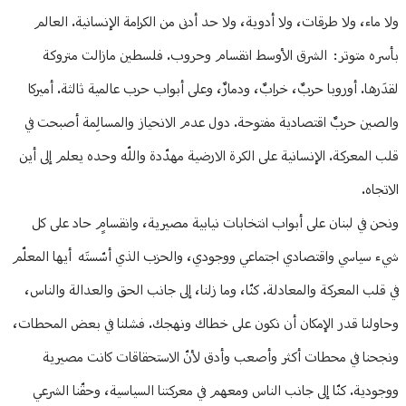
ولا ماء، ولا طرقات، ولا أدوية، ولا حد أدنى من الكرامة الإنسانية. العالم
بأسره متوتر: الشرق الأوسط انقسام وحروب. فلسطين مازالت متروكة
لقدَرها. أوروبا حربٌ، خرابٌ، ودمارٌ، وعلى أبواب حرب عالمية ثالثة. أميركا
والصين حربٌ اقتصادية مفتوحة. دول عدم الانحياز والمسالِمة أصبحت في
قلب المعركة. الإنسانية على الكرة الارضية مهدّدة واللّه وحده يعلم إلى أين
الاتجاه.
ونحن في لبنان على أبواب انتخابات نيابية مصيرية، وانقسامٍ حاد على كل
شيء سياسي واقتصادي اجتماعي ووجودي، والحزب الذي أسّستَه أيها المعلّم
في قلب المعركة والمعادلة. كنّا، وما زلنا، إلى جانب الحق والعدالة والناس،
وحاولنا قدر الإمكان أن نكون على خطاك ونهجك. فشلنا في بعض المحطات،
ونجحنا في محطات أكثر وأصعب وأدق لأنّ الاستحقاقات كانت مصيرية
ووجودية. كنّا إلى جانب الناس ومعهم في معركتنا السياسية، وحقّنا الشرعي