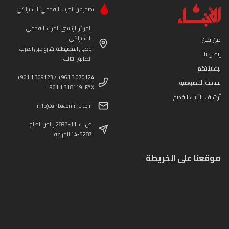
تصدر عن الحزب التقدمي الاشتراكي
المركز الرئيسي للحزب التقدمي
الاشتراكي
من نحن
وطى المصيطبة، شارع جبل العرب،
إتصل بنا
الطابق الثالث
لإعلاناتكم
+961 1 309123 / +961 3 070124
سياسة الخصوصية
+961 1 318119 :FAX
أرشيف الأنباء القديم
info@anbaaonline.com
ص.ب: 11-2893 رياض الصلح
14-5287 المزرعة
موقعنا على الخريطة