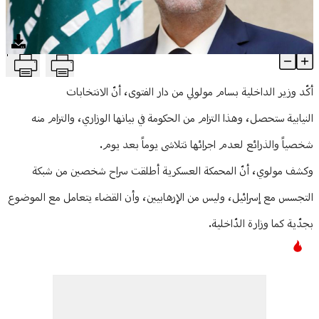
منوعات
T
وزير الداخليّة من دار الفتوى: الإنتخابات النيابية ستحصل
Article Content
أكّد وزير الداخلية بسام مولولي من دار الفتوى، أنّ الانتخابات
النيابية ستحصل، وهذا التزام من الحكومة في بيانها الوزاري، والتزام منه
شخصياً والذرائع لعدم اجرائها تتلاشى يوماً بعد يوم.
وكشف مولوي، أنّ المحمكة العسكرية أطلقت سراح شخصين من شبكة
التجسس مع إسرائيل، وليس من الإرهابيين، وأن القضاء يتعامل مع الموضوع
بجدّية كما وزارة الدّاخلية.