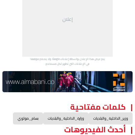
إعلان
يتم عرض هذا الإعلان بواسطة إعلانات Google، ولا يتحكم موقعنا
في الإعلانات التي تظهر لكل مستخدم.
Advertisement Section
كلمات مفتاحية
وزير_الداخلية_والبلديات
وزارة_الداخلية_والبلديات
بسام_مولوي
أحدث الفيديوهات