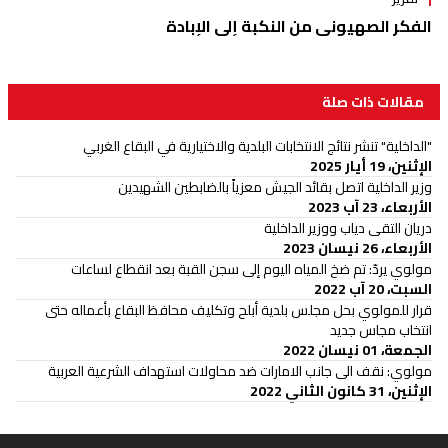
الفكر الصهيوني من النكبة إلى الإبادة
مقالات ذات صلة
"الداخلية" تنشر نتائج الانتخابات البلدية والاختيارية في البقاع الغربي
الإثنين، 19 أيار 2025
وزير الداخلية اتصل بقائد الجيش معزياً بالضابطين الشهيدين
الأربعاء، 23 آب 2023
دريان التقى دياب ووزير الداخلية
الأربعاء، 26 نيسان 2023
مولوي يردّ: تم ضخ المياه اليوم إلى سجن القبة بعد انقطاع لساعات
السبت، 20 آب 2022
قرار للمولوي بحل مجلس بلدية أبلح وتكليف محافظ البقاع بأعماله حتى
انتخاب مجاس جديد
الجمعة، 01 نيسان 2022
مولوي: نقف الى جانب الامارات ضد محاولات استهداف الشرعية العربية
الإثنين، 31 كانون الثاني 2022