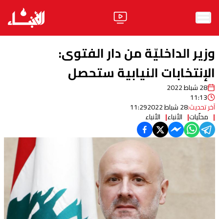
الرئيسية
وزير الداخليّة من دار الفتوى:
الأخبار
الإنتخابات النيابية ستحصل
28 شباط 2022
آراء
11:13
آخر تحديث:
28 شباط 2022
11:29
فيديو
محلّيات
الأنباء
الأنباء
مواقف
وليد جنبلاط
الحزب
ابحث
ثقافة ومجتمع