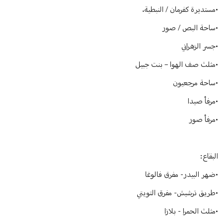
•مستديرة كفرمان / النبطية.
•ساحة البص / صور
•جسر الزهراني
•مثلث صف الهوا – بنت جبيل
•ساحة مرجعيون
•مرفأ صيدا
•مرفأ صور
البقاع:
•ضهر البيدر- مفرق فالوغا
•طريق ترشيش- مفرق التويتي
•مثلث الحمرا - بلازا