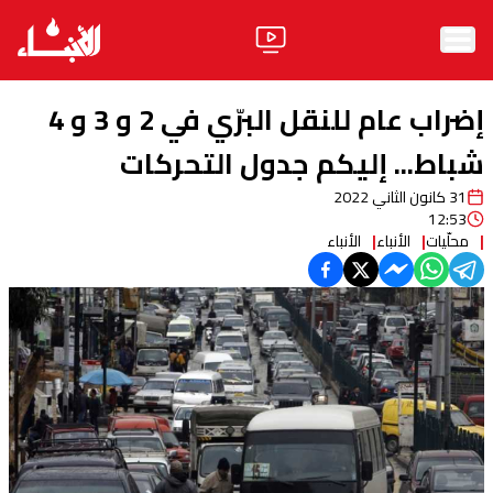
الرئيسية
إضراب عام للنقل البرّي في 2 و 3 و 4
الأخبار
شباط... إليكم جدول التحركات
31 كانون الثاني 2022
آراء
12:53
محلّيات
الأنباء
الأنباء
فيديو
مواقف
وليد جنبلاط
الحزب
ابحث
ثقافة ومجتمع