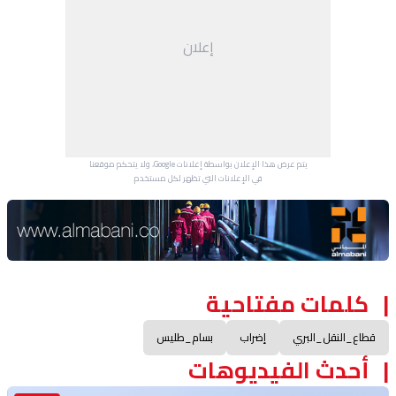
إعلان
يتم عرض هذا الإعلان بواسطة إعلانات Google، ولا يتحكم موقعنا
في الإعلانات التي تظهر لكل مستخدم.
Advertisement Section
كلمات مفتاحية
قطاع_النقل_البري
إضراب
بسام_طليس
أحدث الفيديوهات