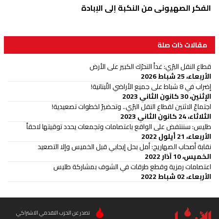
الفكر الصهيوني من النكبة إلى الإبادة
مقالات ذات صلة
قطاع النقل البرّي: غداً التحرّك الكبير على الأرض
الأربعاء، 25 شباط 2026
إضراب في 8 شباط على جميع الأراضي اللّبنانية!
الإثنين، 30 كانون الثاني 2023
اجتماعٌ الاثنين لقطاع النقل البرّي.. وتحضيرٌ لخطوات تصعيدية!
الثلاثاء، 24 كانون الثاني 2023
طليس: سننتفض على الواقع باعتصامات وتجمعات يحدد توقيتها لاحقاً
الأربعاء، 21 أيلول 2022
نقابة أصحاب الصهاريج: أمل بحل إيجابي قبل الخميس وإلا التصعيد
الخميس، 10 آذار 2022
اعتصامات رمزية وقطع طرقات في الشوف بمشاركة طليس
الأربعاء، 02 شباط 2022
تصدر عن الحزب التقدمي الاشتراكي