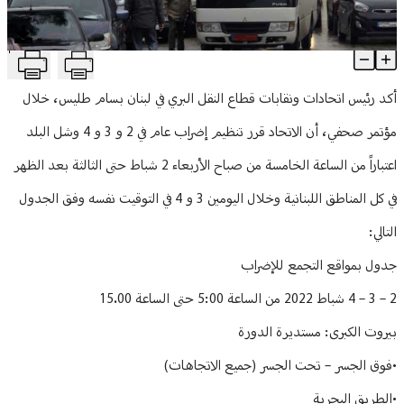
منوعات
T
إضراب عام للنقل البرّي في 2 و 3 و 4 شباط... إليكم جدول التحركات
Article Content
أكد رئيس اتحادات ونقابات قطاع النقل البري في لبنان بسام طليس، خلال
مؤتمر صحفي، أن الاتحاد قرر تنظيم إضراب عام في 2 و 3 و 4 وشل البلد
اعتباراً من الساعة الخامسة من صباح الأربعاء 2 شباط حتى الثالثة بعد الظهر
في كل المناطق اللبنانية وخلال اليومين 3 و 4 في التوقيت نفسه وفق الجدول
التالي:
جدول بمواقع التجمع للإضراب
2 – 3 – 4 شباط 2022 من الساعة 5:00 حتى الساعة 15.00
بيروت الكبرى: مستديرة الدورة
•فوق الجسر – تحت الجسر (جميع الاتجاهات)
•الطريق البحرية