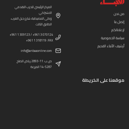
المركز الرئيسي للحزب التقدمي
الاشتراكي
من نحن
وطى المصيطبة، شارع جبل العرب،
إتصل بنا
الطابق الثالث
لإعلاناتكم
+961 1 309123 / +961 3 070124
سياسة الخصوصية
+961 1 318119 :FAX
أرشيف الأنباء القديم
info@anbaaonline.com
ص.ب: 11-2893 رياض الصلح
14-5287 المزرعة
موقعنا على الخريطة