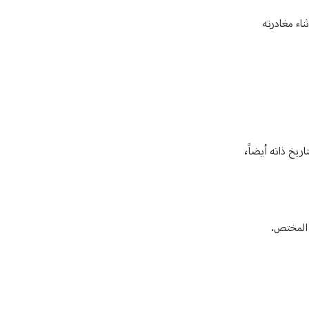
ثناء مغادرته
سوري الجنسية)، الذي تم توقيفه بالتاريخ ذاته أيضاً،
ء المختص.