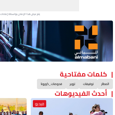
يتم عرض هذا الإعلان بواسطة إعلانات Google، ولا يتحكم موقعنا في الإعلانات التي تظهر لكل مستخدم.
Advertisement Section
كلمات مفتاحية
المطار
توقيفات
تزوير
فحوصات_كورونا
أحدث الفيديوهات
فيديو