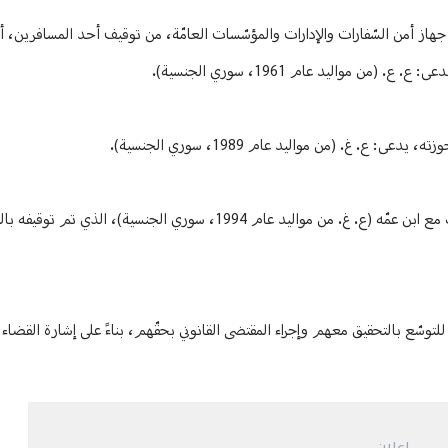
ة في وحدة جهاز أمن السّفارات والإدارات والمؤسّسات العامّة، من توقيف أحد المسافرين، أ
غ. (من مواليد عام 1989، سوري الجنسية).
تمّ استدراج الأخير وتوقيفه في المطار، واعترف بتزوير الفحص المخبري بالاشتراك مع ابن عمّه (ع. غ. من مواليد عام 1994، 
لتوسّع بالتحقيق معهم وإجراء المقتضى القانوني بحقّهم، بناءً على إشارة القضا
إعلان