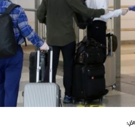
لآتي: