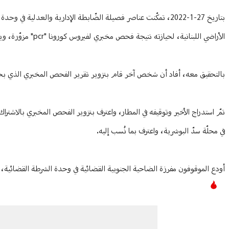
بتاريخ 27-1-2022، تمكّنت عناصر فصيلة الضّابطة الإدارية والعدلي
الأراضي اللبنانية، لحيازته نتيجة فحص مخبري لفيروس كورونا "pcr" مزوّرة، ويدعى: ع. ع. (من مواليد عام 1961، سوري الجنسية).
بالتحقيق معه، أفاد أن شخص آخر قام بتزوير تقرير الفحص المخبري الذي بحوزته، يدعى: ع. 
في محلّة سدّ البوشرية، واعترف بما نُسب إليه.
أودع الموقوفون مفرزة الضاحية الجنوبية القضائية في وحدة الشرطة القضائية، ل