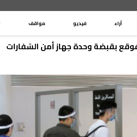
آراء
فيديو
مواقف
ا
موقف
وليد جنبلاط
الأنباء
تيمور جنبلاط
كتّاب
الأنباء
التقدّمي
منبر
مختارات
صحافة
أجنبية
بريد
القرّاء