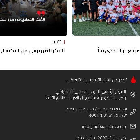
تقرير
ء رجع.. والتحدي بدأ
الفكر الصهيوني من النكبة إلى 
تصدر عن الحزب التقدمي الاشتراكي
المركز الرئيسي للحزب التقدمي الاشتراكي
وطى المصيطبة، شارع جبل العرب، الطابق الثالث
+961 1 309123 / +961 3 070124
+961 1 318119 :FAX
info@anbaaonline.com
ص.ب: 11-2893 رياض الصلح