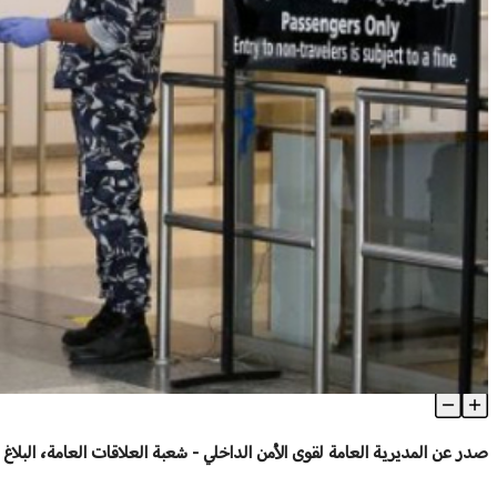
حاول السفر بواسطة فحص PCR مزوّر.. فوقع بقبضة وحدة جهاز أمن السّفارات
Article Content
صدر عن المديرية العامة لقوى الأمن الداخلي - شعبة العلاقات العامة، البلاغ ا