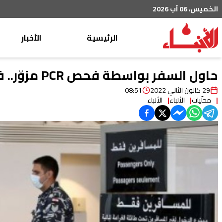
الخميس، 06 آب 2026
الرئيسية
الأخبار
محليات
حاول السفر بواسطة فحص PCR مزوّر.. فوقع بقبضة وحدة جهاز أمن السّفارات
عربي دولي
29 كانون الثاني 2022
08:51
محلّيات
الأنباء
الأنباء
إقتصاد
خاص
رياضة
من لبنان
ثقافة ومجتمع
منوعات