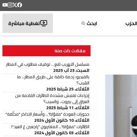
لحزب
ابحث
تغطية مباشرة
مقالات ذات صلة
مسلسل التهريب تابع… توقيف مطلوب في المطار
السبت، 23 آب 2025
بالفيديو: زحمة خانقة على طريق المطار... ما
السّبب؟
الثلاثاء، 25 شباط 2025
إجراءات تفتيش مشددة للطائرات القادمة من
العراق إلى بيروت.. والسبب؟
الثلاثاء، 11 شباط 2025
حجوزات العودة "مفوّلة"... وأسعار التذاكر "محلّقة"
الثلاثاء، 10 كانون الأول 2024
الطّائرات "مفوّلة"... المغتربون "راجعين عَ العيد"!
الثلاثاء، 03 كانون الأول 2024