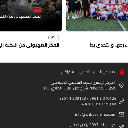
تقرير
ء رجع.. والتحدي بدأ
الفكر الصهيوني من النكبة إلى 
تصدر عن الحزب التقدمي الاشتراكي
المركز الرئيسي للحزب التقدمي الاشتراكي
وطى المصيطبة، شارع جبل العرب، الطابق الثالث
+961 1 309123 / +961 3 070124
+961 1 318119 :FAX
info@anbaaonline.com
ص.ب: 11-2893 رياض الصلح