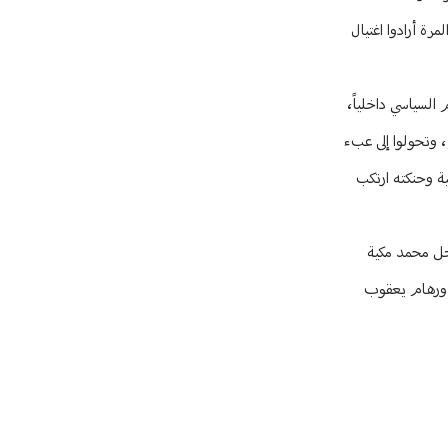
ة أرادوا اغتيال
السياسي داخلياً،
، وتحولوا إلى عبء
ة وحنكته ارتكب
احل محمد مكية
ي ورهام يعقوب