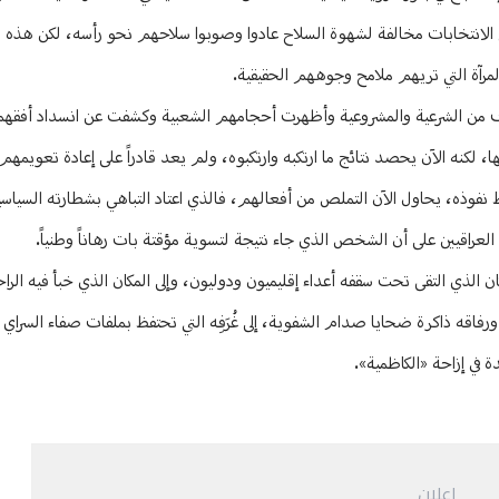
انتخابات مخالفة لشهوة السلاح عادوا وصوبوا سلاحهم نحو رأسه، لكن هذه المر
لمرآة التي تريهم ملامح وجوههم الحقيقية.
طراف من الشرعية والمشروعية وأظهرت أحجامهم الشعبية وكشفت عن انسداد أفقهم 
 لكنه الآن يحصد نتائج ما ارتكبه وارتكبوه، ولم يعد قادراً على إعادة تعويمهم
فوذه، يحاول الآن التملص من أفعالهم، فالذي اعتاد التباهي بشطارته السياسي
العراقيين على أن الشخص الذي جاء نتيجة لتسوية مؤقتة بات رهاناً وطنياً.
مكان الذي التقى تحت سقفه أعداء إقليميون ودوليون، وإلى المكان الذي خبأ فيه الر
 ورفاقه ذاكرة ضحايا صدام الشفوية، إلى غُرَفِه التي تحتفظ بملفات صفاء السرا
ي إزاحة «الكاظمية».
إعلان