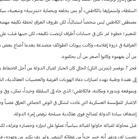
السلطة، واستمرارها بالكاظمي، أو بمن يخلفه وبحماية «تشرينية» وشعبية، سيكو
مصطفى الكاظمي ليس شخصاً استثنائياً، لكن ظروف العراق لحظة تكليفه مهمته ا
للتغيير؛ خطوة لم تكن في حسابات أطراف ارتضت تكليفه، لكن حينها قبلت ع
من أن يفهموه وكانوا أصغر من أن يحكموه.
فجر 7 نوفمبر (تشرين الثاني) الحالي كان الخيار اغتيال الدولة من أجل الاح
إلى عقيدة وطنية تهدد امتيازات دعاة الهويات الفرعية والعصبيات العقائدية، ال
وبموقعه وبدوره ومكانته. فالكاظمي؛ الذي جاء إلى السلطة وحيداً، تمكن، وفي
الاعتبار للمؤسسة العسكرية التي عادت لتشكل في الوعي الجماعي العراقي عصبا
إضعاف سيادة الدولة لصالح قوى عقائدية مسلحة ترفض إمرة الدولة.
قبل محاولة اغتياله حاولوا اغتياله سياسياً؛ عملوا على ابتزازه وحصاره وعزله،
نصبت له، ورغم أنه خسر جزءاً من غطائه الشعبي ولم يفِ بكثير من وعوده، فإ