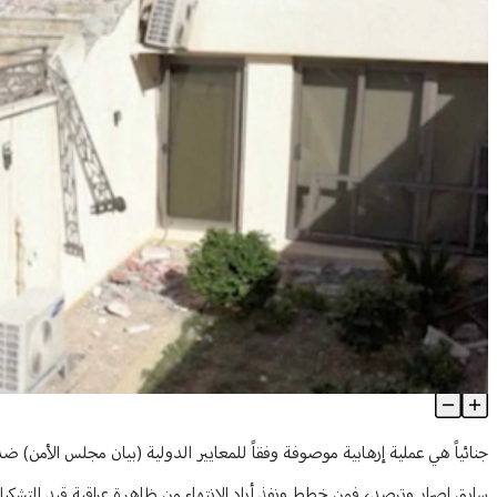
اغتيال الكاظمي أم إزاحة «الكاظمية»؟
Article Content
جنائياً هي عملية إرهابية موصوفة وفقاً للمعايير الدولية (بيان مجلس الأمن) 
سابق إصرار وترصد، فمن خطط ونفذ أراد الانتهاء من ظاهرة عراقية قيد التشكيل، ي