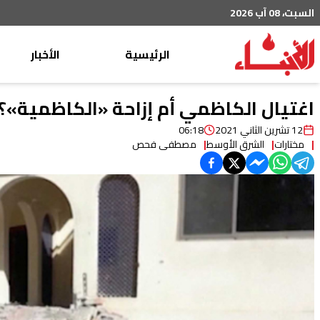
السبت، 08 آب 2026
الرئيسية
الأخبار
محليات
اغتيال الكاظمي أم إزاحة «الكاظمية»؟
عربي دولي
12 تشرين الثاني 2021
06:18
مختارات
الشرق الأوسط
مصطفى فحص
إقتصاد
خاص
رياضة
من لبنان
ثقافة ومجتمع
منوعات