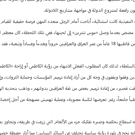
ن رافعة لمشروع الدولة في مواجهة مشاريع اللادولة.
لتنفيذية كانت استثنائية، أتاحت أمام الرجل متعدد المهن فرصة حقيقية للقيام
لى مضض بعدما وصل «موس تشرين» إلى لحيتها، ففي تلك اللحظة، كان معظم ال
العراقية في ذروة إفلاسه، وكانت بيوتات الطوائف متصدعة بعدما أضاع بعض من قاطنيها 18 عاماً من عمر العراق والعراقيين حروباً وهدماً وفساد
تفاظ بالسلطة، لذلك كان المطلوب الفعلي الانتهاء من رؤية الكاظمي أو إزاحة «الكاظ
ذين وقفوا ويقفون في وجه كل من أراد إعادة ترميم المؤسسات وحماية الثروات، وإعا
 وقت قصير، من إعادة ترميم بعض من ثقة العراقيين بدولتهم، وذهب بتحديه الها
ً وطنياً جامعاً، رغم تعرضها لنكسة معنوية، وعملية تهميش ممنهجة من أجل إخض
 لكنه استطاع بحكمته وصبره تفكيك جزء من الألغام التي زرعت في طريقه، وتجاوز ب
نه نجح في بلورة رؤية سياسية تختلف عن السائد السياسي؛ مما أثار حفيظة خصو