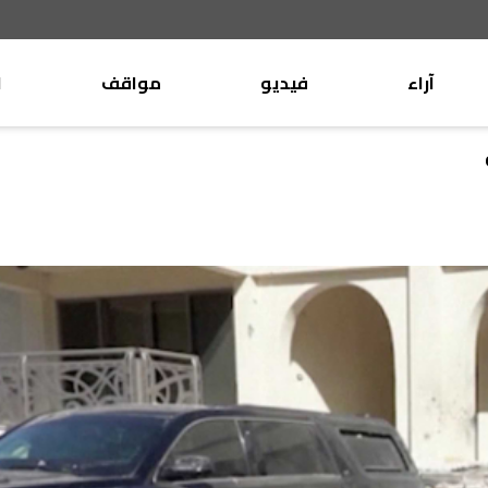
آراء
فيديو
مواقف
ا
موقف
وليد جنبلاط
الأنباء
تيمور جنبلاط
كتّاب
الأنباء
التقدّمي
منبر
مختارات
صحافة
أجنبية
بريد
القرّاء