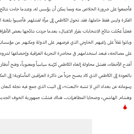
فأجمعوا على ضرورة الخلاص منه ومما يمكن أن يؤسس له. وعندما جاءت نتائج ال
الفكرة وليس فقط حاملها. فقد تحول الكاظمي إلى مرآة لفشلهم فأصيبوا بلعنة ا
فعلياً عجّلت نتائج الانتخابات بقرار الاغتيال، بعدما جردت نتائجها بعض الأ
وباتوا ثقلاً على راعيهم الخارجي الذي فرضهم على الدولة ومكنهم من مؤسساتها،
على مصالحه، فبعد استخدامهم في محاصرة التجربة العراقية وإخضاعها لشروط ن
أفدح الأخطاء، ففشل محاولة إلغاء الكاظمي كرّسه سياسياً ومعنوياً، وفتح أنظار 
بالعودة إلى الكاظمي الذي كاد يصبح جزءاً من ذاكرة العراقيين المأساوية؛ إلى ال
رسوماته عن بغداد التي لا تشبه «البعث»، إلى البيت الذي جمع فيه نجله كنعان
وهشام الهاشمي، وضحايا المظاهرات... هناك فشلت جمهورية الخوف الجديدة ف