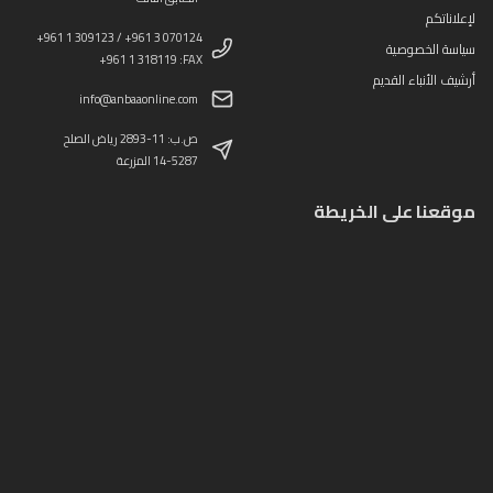
لإعلاناتكم
+961 1 309123 / +961 3 070124
سياسة الخصوصية
+961 1 318119 :FAX
أرشيف الأنباء القديم
info@anbaaonline.com
ص.ب: 11-2893 رياض الصلح
14-5287 المزرعة
موقعنا على الخريطة