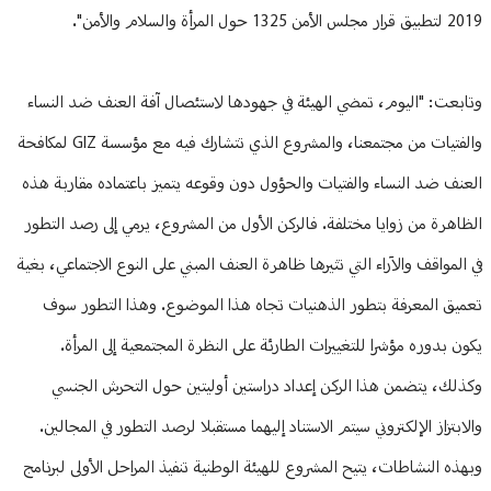
2019 لتطبيق قرار مجلس الأمن 1325 حول المرأة والسلام والأمن".
وتابعت: "اليوم، تمضي الهيئة في جهودها لاستئصال آفة العنف ضد النساء
والفتيات من مجتمعنا، والمشروع الذي تتشارك فيه مع مؤسسة GIZ لمكافحة
العنف ضد النساء والفتيات والحؤول دون وقوعه يتميز باعتماده مقاربة هذه
الظاهرة من زوايا مختلفة. فالركن الأول من المشروع، يرمي إلى رصد التطور
في المواقف والآراء التي تثيرها ظاهرة العنف المبني على النوع الاجتماعي، بغية
تعميق المعرفة بتطور الذهنيات تجاه هذا الموضوع. وهذا التطور سوف
يكون بدوره مؤشرا للتغييرات الطارئة على النظرة المجتمعية إلى المرأة.
وكذلك، يتضمن هذا الركن إعداد دراستين أوليتين حول التحرش الجنسي
والابتزاز الإلكتروني سيتم الاستناد إليهما مستقبلا لرصد التطور في المجالين.
وبهذه النشاطات، يتيح المشروع للهيئة الوطنية تنفيذ المراحل الأولى لبرنامج