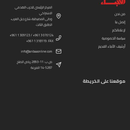
المركز الرئيسي للحزب التقدمي
الاشتراكي
من نحن
وطى المصيطبة، شارع جبل العرب،
إتصل بنا
الطابق الثالث
لإعلاناتكم
+961 1 309123 / +961 3 070124
سياسة الخصوصية
+961 1 318119 :FAX
أرشيف الأنباء القديم
info@anbaaonline.com
ص.ب: 11-2893 رياض الصلح
14-5287 المزرعة
موقعنا على الخريطة