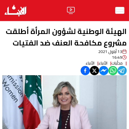
الرئيسية
الهيئة الوطنية لشؤون المرأة أطلقت
الأخبار
مشروع مكافحة العنف ضد الفتيات
13 أيلول 2021
آراء
16:49
محلّيات
الأنباء
الأنباء
فيديو
مواقف
وليد جنبلاط
الحزب
ابحث
ثقافة ومجتمع