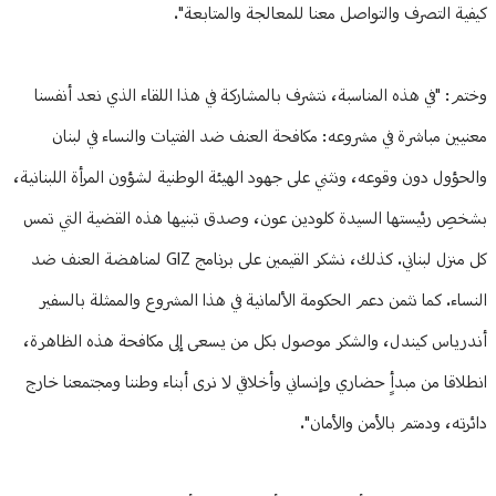
كيفية التصرف والتواصل معنا للمعالجة والمتابعة".
وختم: "في هذه المناسبة، نتشرف بالمشاركة في هذا اللقاء الذي نعد أنفسنا
معنيين مباشرة في مشروعه: مكافحة العنف ضد الفتيات والنساء في لبنان
والحؤول دون وقوعه، ونثني على جهود الهيئة الوطنية لشؤون المرأة اللبنانية،
بشخصِ رئيستها السيدة كلودين عون، وصدق تبنيها هذه القضية التي تمس
كل منزل لبناني. كذلك، نشكر القيمين على برنامج GIZ لمناهضة العنف ضد
النساء. كما نثمن دعم الحكومة الألمانية في هذا المشروع والممثلة بالسفير
أندرياس كيندل، والشكر موصول بكل من يسعى إلى مكافحة هذه الظاهرة،
انطلاقا من مبدأٍ حضاري وإنساني وأخلاقي لا نرى أبناء وطننا ومجتمعنا خارج
دائرته، ودمتم بالأمن والأمان".