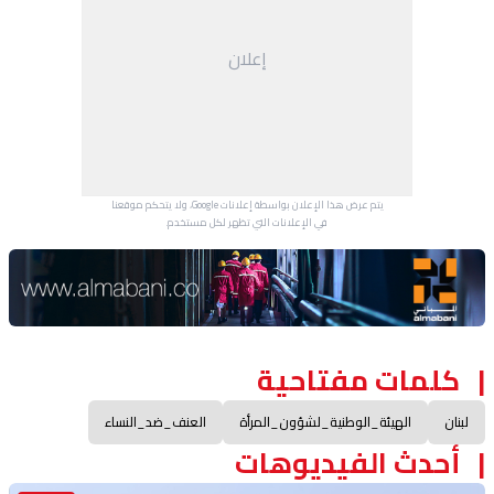
إعلان
يتم عرض هذا الإعلان بواسطة إعلانات Google، ولا يتحكم موقعنا
في الإعلانات التي تظهر لكل مستخدم.
Advertisement Section
كلمات مفتاحية
لبنان
الهيئة_الوطنية_لشؤون_المرأة
العنف_ضد_النساء
أحدث الفيديوهات