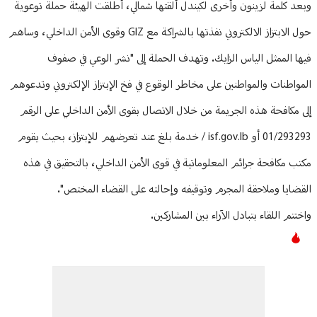
وبعد كلمة لزينون وأخرى لكيندل ألقتها شمالي، أطلقت الهيئة حملة توعوية
حول الابتزاز الالكتروني نفذتها بالشراكة مع GIZ وقوى الأمن الداخلي، وساهم
فيها الممثل الياس الزايك. وتهدف الحملة إلى "نشر الوعي في صفوف
المواطنات والمواطنين على مخاطر الوقوع في فخ الإبتزاز الإلكتروني وتدعوهم
إلى مكافحة هذه الجريمة من خلال الاتصال بقوى الأمن الداخلي على الرقم
01/293293 أو isf.gov.lb / خدمة بلغ عند تعرضهم للإبتزاز، بحيث يقوم
مكتب مكافحة جرائم المعلوماتية في قوى الأمن الداخلي، بالتحقيق في هذه
القضايا وملاحقة المجرم وتوقيفه وإحالته على القضاء المختص".
واختتم اللقاء بتبادل الآراء بين المشاركين.