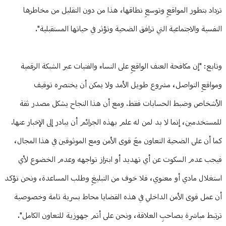
تزداد بتطور المواقعِ وتوسعِ نطاقها، هذا من دون التقليل من مخاطرها
النفسية والاجتماعية التي ترافق الضحية وتؤثر في حياتها المستقبلية".
وتابع: "إن مكافحة العنف الواقعِ على النساء والفتيات عبر الشبكة الرقمية
ومواقعِ التواصل، مشروع طويل الأمد ولا يمكن أن يختصره توقيف
الأشخاص وضبط الحسابات فقط. ومع أن هذا النجاح يشكل مصدر ثقة
للمستخدمين، إنما لا بد لمن له علم بهذه الجرائم أن يبادر إلى الإخبار عنها.
كما أن على الضحية التعاون معَ قوى الأمن ومع الموثوقين في هذا المجال،
فيجب عدم السكوت عن أي تهديد أو ابتزاز تواجهه وعدم الخضوع لأي
استغلال مادي أو معنوي، فلا خوف من التبليغِ وطلب المساعدة، ونحن نؤكد
أن عمل قوى الأمن الداخلي في هذه القضايا محاط بسرية تامة وخصوصية
ترتبط مباشرة بصاحبِ العلاقة، ونحن على أتم جهوزية للتعاون الكامل".