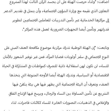
أضافت: "ولذا، حرصت الهيئة على أن يجسد الركن الثالث لهذا المشروع
التعاون الذي تقيمه مع وزارة الشؤون الاجتماعية، وأن يتمثل في تقديم الدعم
إلى مراكزها الخدماتية عبر تأمين التدريبات للعاملين الاجتماعيين لتطوير
قدراتهم وتأمين أيضا التجهيزات الضرورية لعمل هذه المراكز".
وتابعت: "إن الهيئة الوطنية تدرك مركزية موضوع مكافحة العنف المبني على
النوع الاجتماعي في سلم أولويات قضايا المرأة. فمن غير توفير الشعور بالأمان
للنساء، لن تكون لهن استقلالية ذاتية للتصرف كمواطنات في المشاركة في الحياة
الاقتصادية أو السياسية. وتدرك الهيئة أيضا الأوجه المتنوعة التي يتخذها
العنف، وتعرف أن البيئة الاجتماعية التي يظهر فيها هي بيئة ينكفئ فيها
التشريع عن تأمين المساواة بين النساء والرجال، ويرسخ فيها الإنتاج الثقافي
والإعلامي في الذهنيات، التصورات الغابرة للنساء ككائنات قاصرات. لذا،