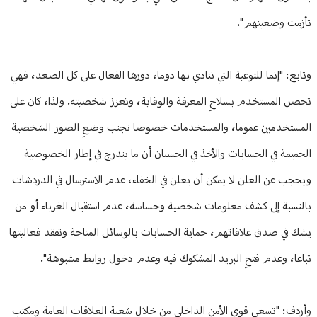
تأزمت وضعيتهم".
وتابع: "إنما للتوعية التي ننادي بها دوما، دورها الفعال على كل الصعد، فهي
تحصن المستخدم بسلاحِ المعرفة والوقاية، وتعزز شخصيته. ولذا، كان على
المستخدمين عموما، والمستخدمات خصوصا تجنب وضعِ الصور الشخصية
الحميمة في الحسابات والأخذ في الحسبان أن ما يندرج في إطار الخصوصية
ويحجب عن العلن لا يمكن أن يعلن في الخفاء، عدم الاسترسال في الدردشات
بالنسبة إلى كشف معلومات شخصية وحساسة، عدم استقبال الغرباء أو من
يشك في صدق علاقاتهم، حماية الحسابات بالوسائل المتاحة وتفقد فعاليتها
تباعا، وعدم فتحِ البريد المشكوك فيه وعدم دخول روابط مشبوهة".
وأردف: "تسعى قوى الأمن الداخلي من خلال شعبة العلاقات العامة ومكتب