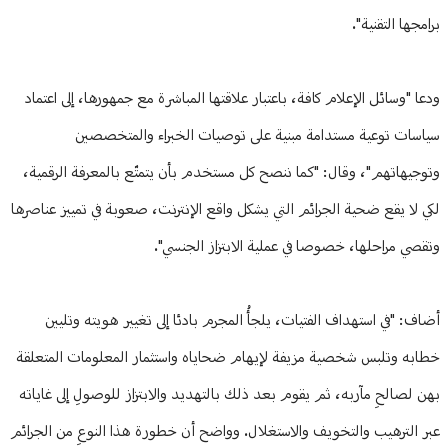
برامجها التقنية".
ودعا "وسائل الإعلام كافة، باعتبار علاقتها المباشرة مع جمهورها، إلى اعتماد
سياسات توعية مستدامة مبنية على توصيات الخبراء والمتخصصين
وتوجيهاتهم"، وقال: "كما ننصح كل مستخدم بأن يتمتّع بالمعرفة الرقمية،
لكي لا يقع ضحية الجرائم التي يشكل واقع الإنترنت، صعوبة في تمييز عناصرها
وتقصي مراحلها، خصوصا في عملية الابتزاز الجنسي".
أضاف: "في استهداف الفتيات، يلجأُ المجرم بادئا إلى تغيير هويته وتليين
خطابه وتلبس شخصية مزيفة لإيهام ضحاياه واستثمار المعلومات المتعلقة
بهن لصالحِ مآربه، ثم يقوم بعد ذلك بالتهديد والابتزاز للوصولِ إلى غاياته
عبر الترهيب والتخويف والاستغلال. وواضح أن خطورة هذا النوعِ من الجرائم