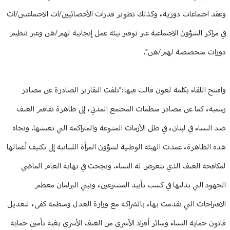
وعقد اجتماعات دورية، وكذلك تطوير قدرات الأخصائيين/ات الاجتماعيين/ات
في مراكز الشؤون الاجتماعية عبر توفير بيئة عمل إيجابية لهم/هن وعبر تنظيم
دورات متخصصة لهم/هن".
وافتتح اللقاء بكلمة لعون قالت فيها:"تلفت التقارير الصادرة عن مصادر
رسمية، كما عن مصادر منظمات المجتمع المدني، إلى ظاهرة تفاقم العنف
ضد النساء في لبنان، في ظل الأزمات المتنوعة والمتراكمة التي نعيشها. وتجاه
هذه الظاهرة، عمدت الهيئة الوطنية لشؤون المرأة اللبنانية إلى تكثيف أعمالها
لمكافحة العنف الذي تتعرض له النساء. ونجحت في نهاية العام الماضي
الجهود التي بذلتها في كسب تأييد المشترعين، وتبني البرلمان معظم
الاقتراحات التي تقدمت بها، بالشراكة مع وزارة العدل ومنظمة كفى، لتعديل
قانون حماية النساء وسائر أفراد الأسرى من العنف الأسري بغية تأمين حماية