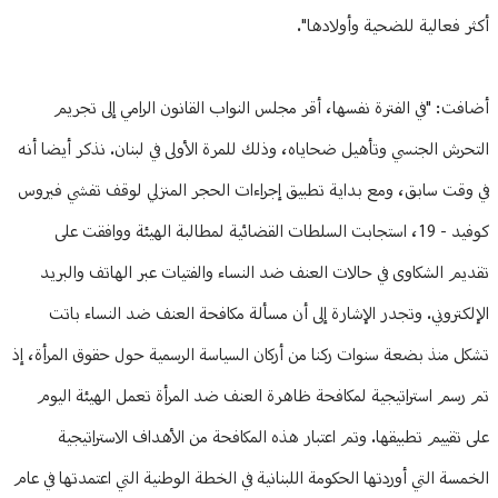
أكثر فعالية للضحية وأولادها".
أضافت: "في الفترة نفسها، أقر مجلس النواب القانون الرامي إلى تجريم
التحرش الجنسي وتأهيل ضحاياه، وذلك للمرة الأولى في لبنان. نذكر أيضا أنه
في وقت سابق، ومع بداية تطبيق إجراءات الحجر المنزلي لوقف تفشي فيروس
كوفيد - 19، استجابت السلطات القضائية لمطالبة الهيئة ووافقت على
تقديم الشكاوى في حالات العنف ضد النساء والفتيات عبر الهاتف والبريد
الإلكتروني. وتجدر الإشارة إلى أن مسألة مكافحة العنف ضد النساء باتت
تشكل منذ بضعة سنوات ركنا من أركان السياسة الرسمية حول حقوق المرأة، إذ
تم رسم استراتيجية لمكافحة ظاهرة العنف ضد المرأة تعمل الهيئة اليوم
على تقييم تطبيقها. وتم اعتبار هذه المكافحة من الأهداف الاستراتيجية
الخمسة التي أوردتها الحكومة اللبنانية في الخطة الوطنية التي اعتمدتها في عام