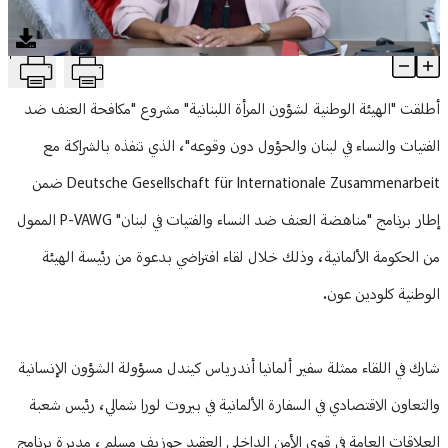
منوعات
T
الهيئة الوطنية لشؤون المرأة أطلقت مشروع مكافحة العنف ضد الفتيا
Article Content
أطلقت "الهيئة الوطنية لشؤون المرأة اللبنانية" مشروع "مكافحة العنف ضد
الفتيات والنساء في لبنان والحؤول دون وقوعه"، الذي تنفذه بالشراكة مع
Deutsche Gesellschaft für Internationale Zusammenarbeit ضمن
إطار برنامج "مناهضة العنف ضد النساء والفتيات في لبنان" P-VAWG الممول
من الحكومة الألمانية، وذلك خلال لقاء افتراضي بدعوة من رئيسة الهيئة
الوطنية كلودين عون.
شارك في اللقاء ممثلة سفير ألمانيا أندرياس كيندل مسؤولة الشؤون الإنسانية
والتعاون الاقتصادي في السفارة الألمانية في بيروت لورا شمالي، رئيس شعبة
العلاقات العامة في قوى الأمن الداخلي العقيد جوزيف مسلم، مديرة برنامج