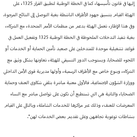
إليها في قانون تأسيسها، كما في الخطة الوطنية لتطبيق القرار 1325، على
الهيئة القيام بتنسيق جهود الأطراف الناشطة بغية التوصل إلى النتائج المرجوة.
وفي هذا الإطار، تعمل الهيئة بدعم من منظمات الأمم المتحدة، مع الشركاء،
بغية تنفيذ التدخلات الملحوظة في الخطة الوطنية 1325 وتفعيل العمل في
قواعد تشغيلية موحدة للمتدخلين على صعيد تأمين الحماية أو الخدمات أو
اللجوء للضحايا. ويستوجب الدور التنسيقي للهيئة، تعاونها بشكل وثيق مع
الشركاء، وبنوع خاص مع الأطراف الرسمية، وأولها مديرية قوى الأمن الداخلي
ووزارة الشؤون الاجتماعية. فالأولى معنية مباشرة بتلقي شكاوى العنف وحماية
الضحايا، والثانية هي التي تستطيع أن تكون على تواصل مباشر مع النساء
المعرضات للعنف، وذلك عبر مراكزها للخدمات الشاملة، وبالتالي على القيام
بنشاطات توعوية تجاههن وعلى تقديم بعض الخدمات لهن".