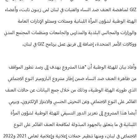
GIZ لمناهضة العنف ضد النساء والفتيات في لبنان لمى زينون تابت، وأعضاء
الهيئة الوطنية لشؤون المرأة اللبنانية وممثلات وممثلو الإدارات العامة
والوزارات والمجالس البلدية والمدارس والجامعات ومنظمات المجتمع المدني
ووكالات الأمم المتحدة، إضافة إلى فريق عمل برنامج GIZ في لبنان.
وأفاد بيان للهيئة الوطنية أن "هذا المشروع يهدف إلى رصد تطور المواقف
من ظاهرة العنف ضد النساء ضمن إطار مشروع الباروميتر النوع الاجتماعي
الذي طورته الهيئة الوطنية، وذلك من خلال جمع البيانات عن حالات العنف
القائم على النوع الاجتماعي وعن التحرش الجنسي والابتزاز الإلكتروني. ويرمي
أيضا هذا المشروع إلى تعزيز الدور التنسيقي للهيئة الوطنية لشؤون المرأة
اللبنانية في ما يتعلق بالجهود المبذولة لمكافحة العنف القائم على النوع
الاجتماعي في لبنان، ومنها تنظيم حملات إعلانية وإعلامية لعامي 2021 و2022