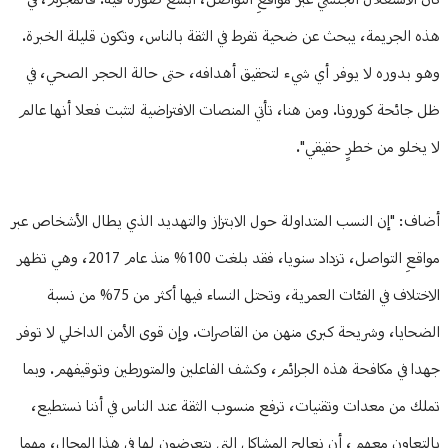
كان الاستغلال الجنسي عبر مواقعِ التواصل، أبشع صورة فيه. فالمجرم، في
هذه الجريمة، يبحث عن ضحية تفرط في الثقة بالناس، وتكون قليلة الخبرة.
وهو بدوره لا يوفر أي شيء لتحقيق أهدافه، حتى حالة الحجر الصحي، في
ظل جائحة كورونا. ومن هنا، تأتي المنصات الافتراضية لتثبت فعلا أنها عالم
لا يخلو من خطرٍ حقيقي".
أضاف: "إن النسب المتداولة حول الابتزاز والتهديد الذي يطال الأشخاص عبر
مواقعِ التواصل، تزداد سنويا، فقد بلغت 100% منذ عام 2017، وهي تظهر
الاختلاف في الفئات العمرية، وتحتل النساء فيها أكثر من 75% من نسبة
الضحايا، وشريحة كبرى منهن من القاصرات. وإن قوى الأمن الداخلي لا توفر
جهدا في مكافحة هذه الجرائم، وكشف الفاعلين والمتورطين وتوقيفهم. وبما
تملك من معدات وتقنيات، ترفع منسوب الثقة عند الناس في أننا نستطيع،
بالتعاون معهم، أن نعالج المشاكل التي يتعرضون لها في هذا المجال، مهما