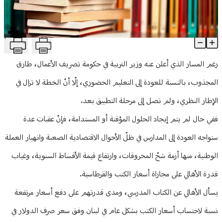
منوعات
T
الكتاب الرسمي سيوزّع مجاناً.. ماذا عن التفاصيل؟
Article Content
رغم المسار الذي أعلن عنه وزير التربية في حكومة تصريف الأعمال، طارق
المجذوب، بالنسبة للعودة إلى التعليم الحضوري، إلّا أنّ الخطة لا تزال في
الإطار النظري، ولم تصل إلى مرحلة التطبيق بعد.
ففي حال لم يتم إيجاد الحلول المؤقتة أو المستدامة، فإنّ عقبات عدة
ستواجه العودة إلى المدارس في ظلّ الأحوال الاقتصادية الصعبة وانهيار العملة
الوطنية، منها أزمة شحّ المحروقات، وارتفاع قيمة الأقساط السنوية، وغياب
قدرة الأهالي على مجاراة أسعار الكتب والقرطاسية.
يسأل الأهالي عن الكتاب المدرسي، ومدى قدرتهم على دفع أسعار مرتفعة
نسبة لاحتساب أسعار الكتب بشكل عام في لبنان وفق سعر صرف الدولار في