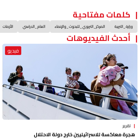
كلمات مفتاحية
وزارة_التربية
المركز_التربوي_للبحوث_والإنماء
العام_الدراسي
الأزمات
أحدث الفيديوهات
فيديو
تقرير
هجرة معاكسة للاسرائيليين خارج دولة الاحتلال