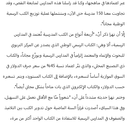
عبر اعتمادها في مناهجها، وكنا قد راسلنا هذه المدارس لمتابعة النقص، وقد
تجاوبت معنا 150 مدرسة حتى الآن، وستشملها عملية توزيع الكتب الرسمية
الوطنية مجاناً".
إلّا أن نهرا ذكر أنّ، "أربعة أنواع من الكتب المدرسية تُعتمد في المدارس
الرسمية، ألا وهي: الكتاب الرسمي الوطني الذي يصدر عن المركز التربوي
للبحوث والإنماء والمعتمد إلزامياً في المدارس الرسمية ويوزّع مجاناً، والكتاب
ذي التصنيع المحلي، والذي تمّ اعتماد نسبة 45% من سعر صرف الدولار في
السوق الموازية أساساً لتسعيره، بالإضافة إلى الكتاب المستورد، ويتم تسعيره
حسب الدولار، والكتاب الإلكتروني الذي بات متاحاً بشكل مجاني أيضاً".
وختم نهرا حديثه مشدداً على أن، "شعوراً منّا مع الأهالي نعمل على التسهيل.
وفي هذا السياق، أصدرت قراراً السنة الماضية حول تدوير الكتب بين التلاميذ
والصفوف في المدارس الرسمية للاستفادة من الكتاب الواحد أكثر من مرة،