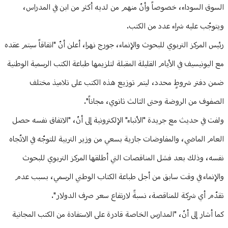
السوق السوداء، خصوصاً وأنّ منهم من لديه أكثر من ابن في المدراس،
ويتوجّب عليه شراء عدد من الكتب.
رئيس المركز التربوي للبحوث والإنماء، جورج نهرا، أعلن أنّ "اتفاقاً سيتم عقده
مع اليونيسيف في الأيام القليلة المقبلة لتلزيمها طباعة الكتب الرسمية الوطنية
ضمن دفتر شروطٍ محدد، ليتم توزيع هذه الكتب على تلاميذ مختلف
الصفوف من الروضة وحتى الثالث ثانوي، مجاناً".
ولفت في حديث مع جريدة "الأنباء" الإلكترونية إلى أنّ، "الاتفاق نفسه حصل
العام الماضي، والمفاوضات جارية بسعي من وزير التربية للتوجّه في الاتّجاه
نفسه، وذلك بعد فشل المناقصات التي أطلقها المركز التربوي للبحوث
والإنماء في وقت سابق من أجل طباعة الكتاب الوطني الرسمي، بسبب عدم
تقدّم أي شركة للمناقصة، نسبةً لارتفاع سعر صرف الدولار".
كما أشار إلى أنّ، "المدارس الخاصة قادرة على الاستفادة من الكتب المجانية