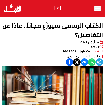
الرئيسية
الكتاب الرسمي سيوزّع مجاناً.. ماذا عن
الأخبار
التفاصيل؟
04 أيلول 2021
آراء
09:21
آخر تحديث:
04 أيلول 2021
16:13
فيديو
خاص
الأنباء
جاد فياض
مواقف
وليد جنبلاط
الحزب
ابحث
ثقافة ومجتمع