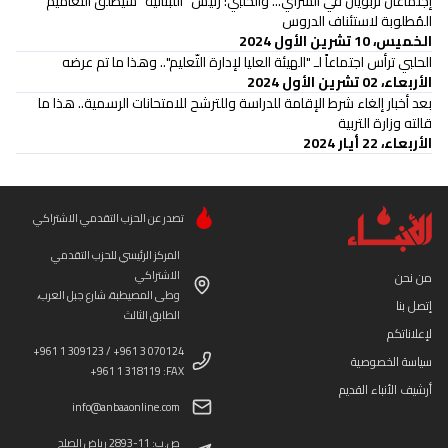
إجتماعان تربويّان في السّراي... والحلبي: رئيس "اللّبنانية" سيطلق التّعاميم
المُطلوبة لاستئناف الدروس
الخميس، 10 تشرين الأول 2024
الحلبي ترأس اجتماعاً لـ "الهيئة العليا لإدارة التّعليم".. وهذا ما تم عرضه
الأربعاء، 02 تشرين الأول 2024
بعد أخبار إلغاء شرط الإقامة للدراسة وللترشح للامتحانات الرسمية.. هذا ما
قالته وزارة التربية
الأربعاء، 22 أيار 2024
تصدر عن الحزب التقدمي الاشتراكي
المركز الرئيسي للحزب التقدمي
الاشتراكي
من نحن
وطى المصيطبة، شارع جبل العرب،
إتصل بنا
الطابق الثالث
لإعلاناتكم
+961 1 309123 / +961 3 070124
سياسة الخصوصية
+961 1 318119 :FAX
أرشيف الأنباء القديم
info@anbaaonline.com
ص.ب: 11-2893 رياض الصلح