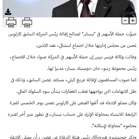
منوعات
T
إقالة كارلوس غصن من مجلس إدارة "نيسان"
Article Content
صوّت حملة الأسهم في "نيسان" لصالح إقالة رئيس الشركة السابق كارلوس
غصن من مجلس إدارتها خلال اجتماع استثنائي، عقد الاثنين.
وقالت وكالة فرنس برس إن حملة الأسهم في الشركة عينوا، خلال الاجتماع،
رئيس مجموعة رينو، جان-دومينيك سينار، مديرا لها.
كما صوت المساهمون لإقالة غريغ كيلي، مساعد غصن السابق، وذلك في
ظل الاتهامات التي يواجهها قطب العقارات بشأن سوء السلوك المالي.
وكان ممثلو الادعاء قد ألقوا القبض على كارلوس غصن يوم الخميس للمرة
الرابعة للاشتباه بمحاولة الإثراء على حساب نيسان، في تطور مثير آخر اعتبره
محاموه "محاولة لإسكاته".
وذكر جونيتشيرو هيروناكا، رئيس هيئة الدفاع عن غصن ، أن ممثلي الادعاء