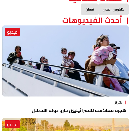
كارلوس_غصن
نيسان
أحدث الفيديوهات
فيديو
تقرير
هجرة معاكسة للاسرائيليين خارج دولة الاحتلال
فيديو