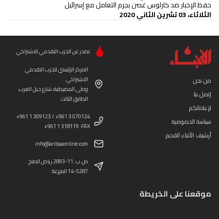
حفظ الإخبار ضد كارلوس غصن بجرم التعامل مع إسرائيل
الثلاثاء، 03 تشرين الثاني 2020
تصدر عن الحزب التقدمي الاشتراكي
المركز الرئيسي للحزب التقدمي
الاشتراكي
من نحن
وطى المصيطبة، شارع جبل العرب،
إتصل بنا
الطابق الثالث
لإعلاناتكم
+961 1 309123 / +961 3 070124
سياسة الخصوصية
+961 1 318119 :FAX
أرشيف الأنباء القديم
info@anbaaonline.com
ص.ب: 11-2893 رياض الصلح
14-5287 المزرعة
موقعنا على الخريطة