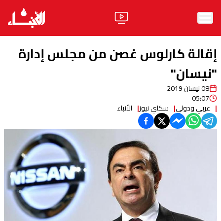
الرئيسية
إقالة كارلوس غصن من مجلس إدارة
الأخبار
"نيسان"
08 نيسان 2019
آراء
05:07
عربي ودولي
سكاي نيوز
الأنباء
فيديو
مواقف
وليد جنبلاط
الحزب
ابحث
ثقافة ومجتمع