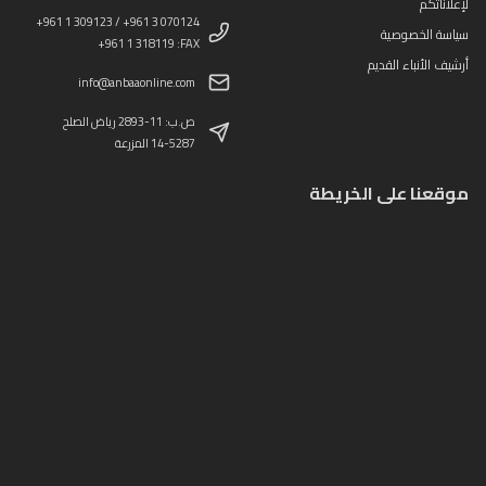
لإعلاناتكم
+961 1 309123 / +961 3 070124
سياسة الخصوصية
+961 1 318119 :FAX
أرشيف الأنباء القديم
info@anbaaonline.com
ص.ب: 11-2893 رياض الصلح
14-5287 المزرعة
موقعنا على الخريطة