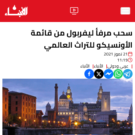
الرئيسية
سحب مرفأ ليفربول من قائمة
الأخبار
الأونسيكو للتراث العالمي
21 تموز 2021
آراء
11:19
عربي ودولي
الأنباء
الأنباء
فيديو
مواقف
وليد جنبلاط
الحزب
ابحث
ثقافة ومجتمع