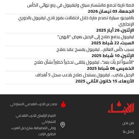
قمة نارية تجمع مانشستر سيتي وليفربول في ربع نهائي الكأس
الجمعة، 03 نيسان 2026
بالفيديو: سيارة تصدم مارة خلال احتفالات بفوز نادي ليفربول بالدوري
الإنجليزي
الإثنين، 26 أيار 2025
ليفربول يدفع صلاح إلى الرحيل بعرض "مُهين"
السبت، 22 شباط 2025
بسبب كأس العالم... ليفربول يفسخ عقد صلاح
الإثنين، 10 شباط 2025
"الأسوأ لم يأت بعد".. ليفربول يتلقى تحذيراً خطيراً بشأن صلاح
الخميس، 06 شباط 2025
الرحيل يقترب.. ليفربول يستبدل صلاح بلاعب سجل 5 أهداف
الأربعاء، 15 كانون الثاني 2025
تصدر عن الحزب التقدمي الاشتراكي
المركز الرئيسي للحزب التقدمي
الاشتراكي
من نحن
وطى المصيطبة، شارع جبل العرب،
إتصل بنا
الطابق الثالث