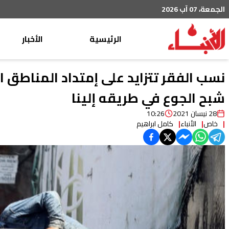
الجمعة، 07 آب 2026
الرئيسية
الأخبار
محليات
نسب الفقر تتزايد على إمتداد المناطق ال
عربي دولي
شبح الجوع في طريقه إلينا
إقتصاد
28 نيسان 2021
10:26
خاص
الأنباء
كامل ابراهيم
خاص
رياضة
من لبنان
ثقافة ومجتمع
منوعات