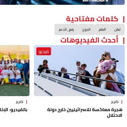
كلمات مفتاحية
لبنان
الفقر
الجوع
رفع_الدعم
أحدث الفيديوهات
فيديو
تقرير
تقرير
هجرة معاكسة للاسرائيليين خارج دولة
بالفيديو: الإخا
الاحتلال