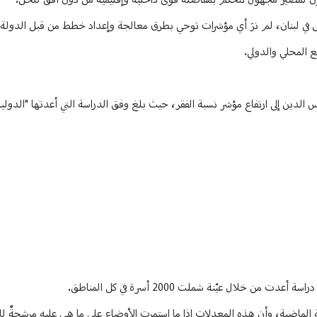
روكون لمصير مجهول تتحكم بمفاصله قوى داخلية وإقليمية من دون أفق للحل.
في لبنان، لم نرَ أي مؤشرات توحي بطرق معالجة وإعداد خطط من قبل الدولة اللب
 المحلي والدولي.
 الدين إلى ارتفاع مؤشر نسبة الفقر، حيث بلغ وفق الدراسة التي أعدتها "الدولي
ال عيّنة شملت 2000 أسرة في كل المناطق.
الماضية، وأن هذه المعدلات إذا ما استمرت الأوضاع على ما هي عليه مرشحةٌ للا