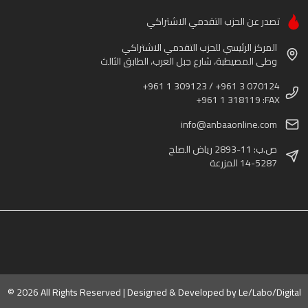
تصدر عن الحزب التقدمي الاشتراكي
المركز الرئيسي للحزب التقدمي الاشتراكي
وطى المصيطبة، شارع جبل العرب، الطابق الثالث
+961 1 309123 / +961 3 070124
+961 1 318119 :FAX
info@anbaaonline.com
ص.ب: 11-2893 رياض الصلح
14-5287 المزرعة
© 2026 All Rights Reserved | Designed & Developed by
Le/Labo/Digital