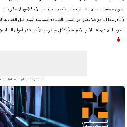
وحول مستقبل المشهد اللبناني، حذّر شمس الدين من أنّ، "الأمور لا تبشّر بقرب 
وأمام هذا الواقع فلا بديل عن السير بالتسوية السياسية اليوم قبل الغد، وبا
التمويلية لاستهداف الأسر الأكثر فقراً بشكلٍ مباشر، بدلاً من هدر أموال اللبناني
يتم عرض هذا الإعلان بواسطة إعلانات Google، ولا يتحكم موقعنا في الإعلانات التي تظهر لكل مستخدم.
Advertisement Section