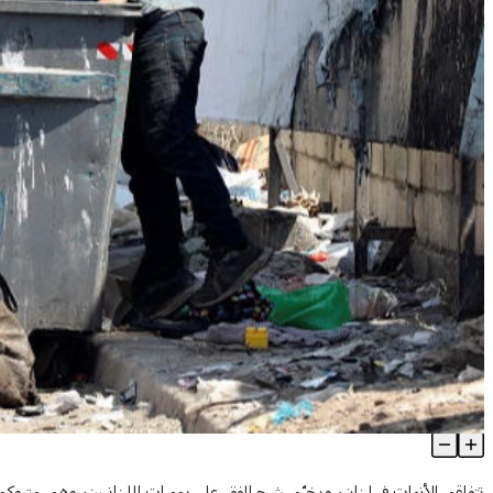
نسب الفقر تتزايد على إمتداد المناطق اللبنانية ومرشحة للإرتفاع.. شمس 
Article Content