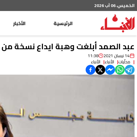
الخميس، 06 آب 2026
الرئيسية
الأخبار
محليات
عبد الصمد أبلغت وهبة ايداع نسخة من ف
عربي دولي
14 نيسان 2021
11:38
محلّيات
الأنباء
الأنباء
إقتصاد
خاص
رياضة
من لبنان
ثقافة ومجتمع
منوعات