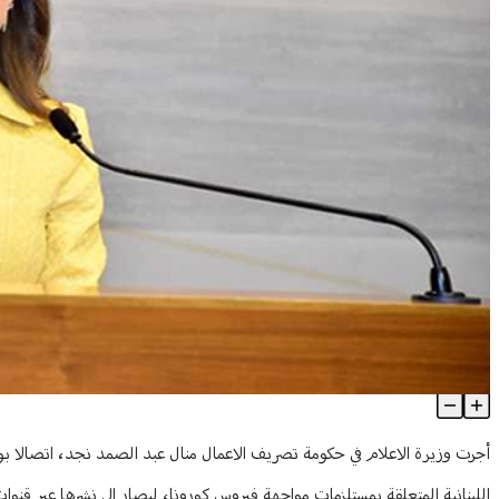
عبد الصمد أبلغت وهبة ايداع نسخة من فيديوهات لدعم الصناعة اللبنان
Article Content
أجرت وزيرة الاعلام في حكومة تصريف الاعمال منال عبد الصمد نجد، اتصالا ب
اللبنانية المتعلقة بمستلزمات مواجهة فيروس كورونا، ليصار الى نشرها عبر قنوات 