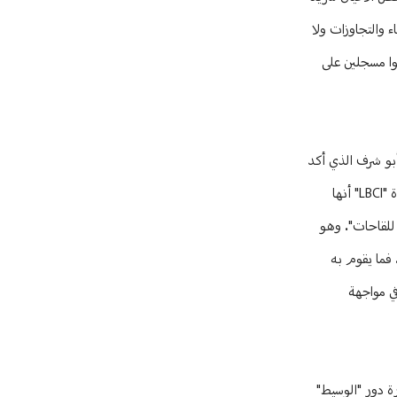
ء والتجاوزات ولا
سوا مسجلين على
أبو شرف الذي أكد
أن الأولوية لم تُحترم كما يلزم في موضوع لقاح كورونا، وأن هناك بعض الاطباء والصيادلة لم يستطيعوا الحصول على اللقاح، أكدت وزارة الصحة العامة لقناة "LBCI" أنها
ض الشركات المصنعة للقاحات". وهو
 فما يقوم به
في مواجهة
ة دور "الوسيط"