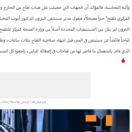
وآلية المحاسبة. فالمؤكد أن الجهات التي حصلت على هبات لقاح من الخارج وأدخل
كمركزي تلقيح" خبراً مضحكاً، فيقول مدير مستشفى البترون الدكتور أيوب المخبا
لقاحاً فائضاً عن مستشفى في المتن قبل انتهاء صلاحية اللقاح بثلاث ساعات، وطلب
الذي قام باستعمال ما فاض لها من لقاحات في إعطائه للناس، راجعوا كل المستشفي
يتم عرض هذا الإعلان بواسطة إعلانات Google، ولا يتحكم موقعنا في الإعلانات التي تظهر لكل مستخدم.
Advertisement Section