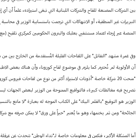
بين الشركات المصنعة للقاح والشركات اللبنانية التي تبغى استيراده، علماً أن أي 
التبريرات غير المنطقية، أو الانتهاكات التي ترجمت باستنسابية الوزير في محا
المنصة عبر إرجاء اعتماد مستشفيي بعلبك والبترون الحكوميين كمركزي تلقيح (مع
وفي غمرة مشهد "التقاتل" على اللقاحات القليلة المُستقدمة من الخارج بين م
تصريح فيه مغالطات كبيرة، فالتواقيع الممنوحة من الوزير لبعض الجهات ليست ك
الوزير هو التوقيع "بالقلم البيك" على الكتاب الموجه له بعبارة "لا مانع بالتن
الجائحة" ومن ثم يختمها، وهو ما يُعتبر "حبراً على ورق" لا يمكن صرفه مع شر
أما المشكلة الأكبر، فتكمن في معلومات خاصة لـ"نداء الوطن" تتحدث عن عرقلة