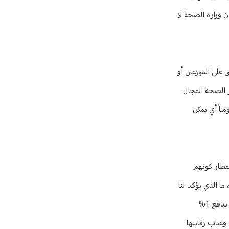
ن وزارة الصحة لا
 على الموزعين أو
ر الصحة المجال
إمكان المؤسسات الاستشفائية الكبرى أن تجري 1000 عملية تلقيح يومياً أي يمكن
لمطار كونهم
ما الذي يؤكد لنا
أن ما أتيتم به من لقاحات صالح، وكيف سيتم التعويض على الناس إن تضرروا من اللقاح عبركم، خصوصا أن اللقاح لم يمر في آليات وزارة الصحة، وبالتالي لم يدفع 1%
غياب رقابتها