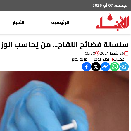
الجمعة، 07 آب 2026
الرئيسية
الأخبار
محليات
سلسلة فضائح اللقاح... من يُحاسب الوزا
عربي دولي
26 شباط 2021
05:50
محلّيات
نداء الوطن
مريم لحام
إقتصاد
خاص
رياضة
من لبنان
ثقافة ومجتمع
منوعات