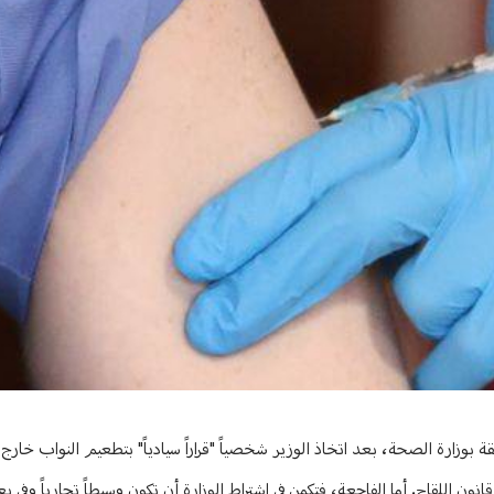
بوزارة الصحة، بعد اتخاذ الوزير شخصياً "قراراً سيادياً" بتطعيم النواب خارج ا
 اللقاح. أما الفاجعة، فتكمن في اشتراط الوزارة أن تكون وسيطاً تجارياً وفي بع