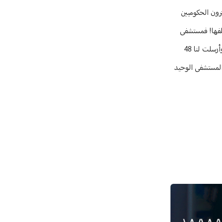
رون الحكوميين
تلفها! فمستشفى
البترون لم يكن بين المستشفيات المحددة أصلاً من وزارة الصحة كمركز للتلقيح، ولم يكن وارداً اسمه على المنصة الخاصة للتلقيح. وقد "تواصلت معنا الوزارة وأرسلت لنا 48
 المستشفى الوحيد