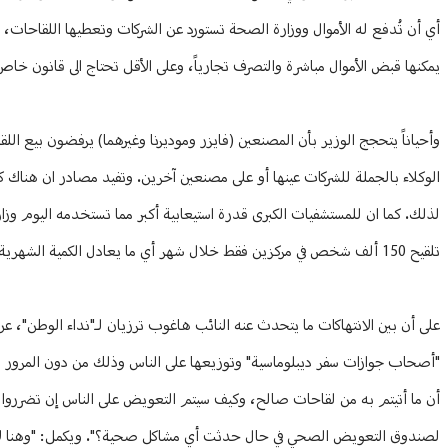
أي أن تُدفع له الأموال ووزارة الصحة تستورد عن الشركات وتعطيها اللقاحات، و
يمكنها قبض الأموال مباشرة والتصرف تجارياً، وعلى الأقل تحتاج الى قانون خا
وأحياناً يتحجج الوزير بأن المصنعين (فايزر وموديرنا وغيرهما) يرفضون بيع ا
الوكلاء بالجملة للشركات عينها أو على مصنعين آخرين. وتفيد مصادر ان هناك ك
تلقيح 150 ألف شخص في مركزين فقط خلال شهر أي ما يعادل الكمية الشهرية التي حصلت عليها وزارة الصحة من "فايزر".
على أن بين الانتهاكات ما يتحدث عنه النائب هاغوب ترزيان لـ"نداء الوطن"، ع
"أصحاب جوازات سفر ديبلوماسية" وتوزيعها على الناس وذلك من دون المرور بالم
لصندوق التعويض الصحي في حال حدثت أي مشاكل صحية؟". ويكمل: "وهنا لا أل