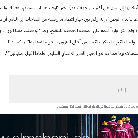
تها إلى لبنان هي أكثر من جهة". ويأتي خبر "إرجاء اعتماد مستشفيي بعلبك والبت
ط لـ"نداء الوطن"، إنه وقع بين خيار اعطاء ما وصله من اللقاحات إلى الناس أو 
وا منا تلقيح ما يمكن تلقيحه من أهالي البترون، وهو ما قمنا به!". ويكمل: "لسنا
ات وما قمنا به هو الخيار الطبي الانساني السليم. فلماذا الكيل بمكيالين؟".
إعلان