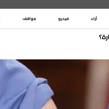
آراء
فيديو
مواقف
ا
موقف
وليد جنبلاط
رة؟
الأنباء
تيمور جنبلاط
كتّاب
الأنباء
التقدّمي
منبر
مختارات
صحافة
أجنبية
بريد
القرّاء