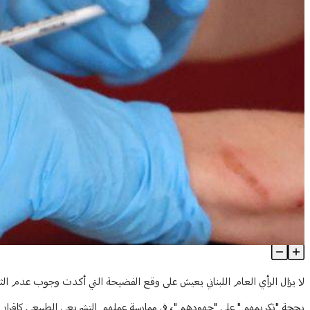
سلسلة فضائح اللقاح... من يُحاسب الوزارة؟
Article Content
لا يزال الرأي العام اللبناني يعيش على وقع الفضيحة التي أكدت وجوب عدم الثقة 
بحجة "تكريمهم" على "جهودهم"، في ممارسة عملهم التشريعي الطبيعي كإقرار قانون