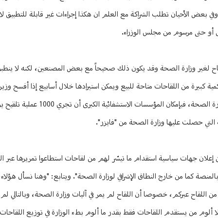
في بعض الأحيان تطلب الشراكة مع العلم ان هكذا إجراءات غير قابلة للتطبيق لا
ص أو حتى مرسوم من مجلس الوزراء.
للقاح لغير وزارة الصحة وقد يكون ذلك صحيحاً مع بعض المصنعين، لكنه لا ينطبق
مية كبيرة من اللقاحات متاحة للبيع ويمكن استيرادها خلال أسابيع إذا أفسح وزي
لذلك. كما ان للمستشفيات الكبرى قدرة استيعابية أكبر مما تستخدمه اليوم وزارة الصحة، فب
ن إعلان جهات سياسية استقدام ما تيسّر لهم من لقاحات استطاعوا تمريرها عبر ا
نصة كما من خارج النطاق الإشرافي لوزارة الصحة". ويتابع: "وهنا نسأل هؤلاء، 
وم من يستقدم اللقاحات فقط بقدر ما ألوم بطء الوزارة في توزيع اللقاحات و