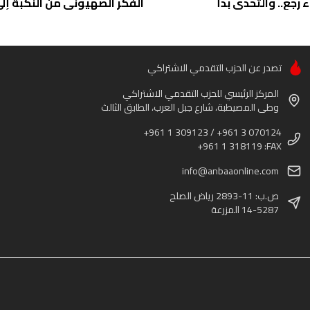
ء رجع.. والتحدي بدأ
الفكر الصهيوني من النكبة إلى 
تصدر عن الحزب التقدمي الاشتراكي
المركز الرئيسي للحزب التقدمي الاشتراكي
وطى المصيطبة، شارع جبل العرب، الطابق الثالث
+961 1 309123 / +961 3 070124
+961 1 318119 :FAX
info@anbaaonline.com
ص.ب: 11-2893 رياض الصلح
14-5287 المزرعة