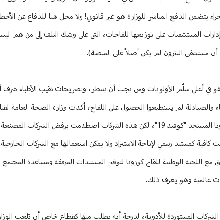
إجراء يتضمن الدفع المباشر للوزارة هو غير قانوني! ولا محل هنا للدفاع عن الأخطا
سبة إدارات المستشفيات على توزيعها للقاحات، التي على وشك التلف إلى من هم لي
 أن مستشفى البترون لم يكن أصلاً على المنصة).
ن هو في أعلى سلّم الأولويات ومن يجب أن ينتظر، وتصريحات نقيب الأطباء شرف 
"منحت 20 شركة خاصة "أذونات لاستيراد أكثر من نوع من لقاحات فيروس كورونا المستجد "كوفيد 19"، لكن هذه الشركات اصطدمت برف
افية كمستند رسمي لإتاحة الاستيراد ولا يمكن استعمالها مع الشركات الخارجية.
سيق مع اللجنة الوطنية للقاح كورونا لتوفير المستندات المرفقة ومساعدة المجتمع 
كات عالمية وهو يعرف ذلك.
 الشركات المستوردة للأدوية، لدرجة أنه يطلب منها كقطاع خاص أن تلعب الوزار