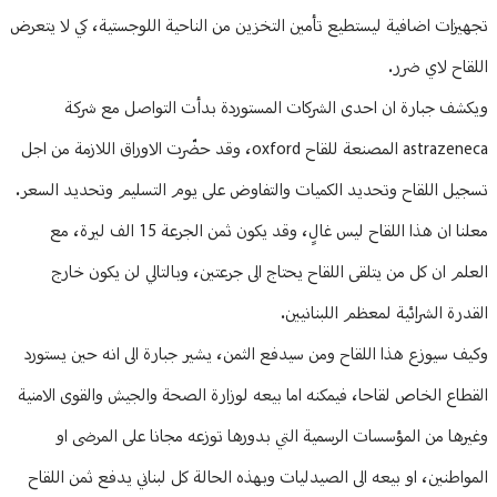
تجهيزات اضافية ليستطيع تأمين التخزين من الناحية اللوجستية، كي لا يتعرض
اللقاح لاي ضرر.
ويكشف جبارة ان احدى الشركات المستوردة بدأت التواصل مع شركة
astrazeneca المصنعة للقاح oxford، وقد حضّرت الاوراق اللازمة من اجل
تسجيل اللقاح وتحديد الكميات والتفاوض على يوم التسليم وتحديد السعر.
معلنا ان هذا اللقاح ليس غالٍ، وقد يكون ثمن الجرعة 15 الف ليرة، مع
العلم ان كل من يتلقى اللقاح يحتاج الى جرعتين، وبالتالي لن يكون خارج
القدرة الشرائية لمعظم اللبنانيين.
وكيف سيوزع هذا اللقاح ومن سيدفع الثمن، يشير جبارة الى انه حين يستورد
القطاع الخاص لقاحا، فيمكنه اما بيعه لوزارة الصحة والجيش والقوى الامنية
وغيرها من المؤسسات الرسمية التي بدورها توزعه مجانا على المرضى او
المواطنين، او بيعه الى الصيدليات وبهذه الحالة كل لبناني يدفع ثمن اللقاح