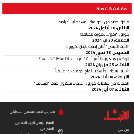
مقالات ذات صلة
متحوّر جديد من "كورونا"... وهذه أبرز أعراضه
الإثنين، 16 أيلول 2024
كورونا "رجع"... بصورة مُختلفة!
الجمعة، 23 آب 2024
"البيت الأبيض" أعلن إصابة بايدن بكورونا
الخميس، 18 تموز 2024
الوضع بعد كورونا أسوأ بـ10 مرات.. ماذا سنكتشف بعد؟
الثلاثاء، 25 حزيران 2024
"أسترازينيكا" تبدأ سحب لقاح كوفيد-19 عالمياً
الأربعاء، 08 أيار 2024
للحماية من سلالات كورونا.. علماء يبتكرون لقاحاً "استباقياً"
الثلاثاء، 07 أيار 2024
تصدر عن الحزب التقدمي الاشتراكي
المركز الرئيسي للحزب التقدمي
الاشتراكي
من نحن