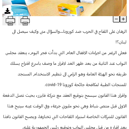
منوعات
T
اللقاح والصيدليات.. السعر سيراعي القدرة الشرائية
Article Content
الرهان على اللقاح في الحرب ضد كورونا...والسؤال متى وكيف سيصل الى
لبنان؟!
فعلى الرغم من اجراءات الاقفال العام التي بدأت فجر اليوم، ينعقد مجلس
النواب عند الثانية من بعد ظهر الغد لاقرار ما وصف باسرع اقتراح يسلك
طريقه نحو الهيئة العامة وهو الرامي الى تنظيم الاستخدام المستجد
للمنتجات الطبية لمكافحة جائحة كورونا covid-19.
واقرار هذا القانون سيسمح بتوقيع العقد مع شركة فايزر، بحيث تصل الدفعة
الاولى قبل منتص شباط وهي نحو مليوني جرعة، وفي الوقت عينه سيتيح هذا
القانون للشركات الخاصة استيراد اللقاحات التي تختارها. ويصبح القانون نافذا
بعد اقراره من قبل مجلس النواب وتوقيع رئيس الجمهورية عليه.