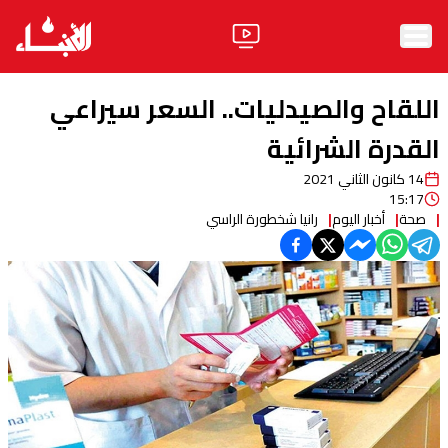
الرئيسية
اللقاح والصيدليات.. السعر سيراعي
الأخبار
القدرة الشرائية
14 كانون الثاني 2021
آراء
15:17
صحة
أخبار اليوم
رانيا شخطورة الراسي
فيديو
مواقف
وليد جنبلاط
الحزب
ابحث
ثقافة ومجتمع