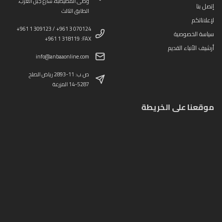
وطى المصيطبة، شارع جبل العرب،
إتصل بنا
الطابق الثالث
لإعلاناتكم
+961 1 309123 / +961 3 070124
سياسة الخصوصية
+961 1 318119 :FAX
أرشيف الأنباء القديم
info@anbaaonline.com
ص.ب: 11-2893 رياض الصلح
14-5287 المزرعة
موقعنا على الخريطة