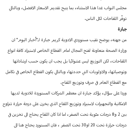
مجلس النواب غدا هذا الاستثناء، بما يتيح تقديم الاسعار الافضل، وبالتالي
توفّر اللقاحات لكل الناس.
جبارة
من جهته، يوضح نقيب مستوردي الادوية كريم جبارة لـ"أخبار اليوم" ان
وزارة الصحة متعاونة لفتح المجال امام القطاع الخاص لاستيراد كافة انواع
اللقاحات، لكن التوزيع ليس عشوائيا بل يجب ان يكون حسب ارشاداتها
وتوصياتها، والاولويات التي حددتها، وبالتالي يكون القطاع الخاص في تكامل
مع القطاع العام في صرف وتوزيع اللقاح.
وردا على سؤال، يؤكد جبارة ان معظم الشركات المستوردة للادوية لديها
الامكانية والتجهيزات لاستيراد وتوزيع اللقاح الذي يخزن على درجة حرارة تتراوح
بين 2 و8 درجات مئوية تحت الصفر، اما اذا كان اللقاح يحتاج الى تخزين في
درجات حرارة تحت 20 او30 تحت الصفر ، فان المستورد يحتاج هنا الى