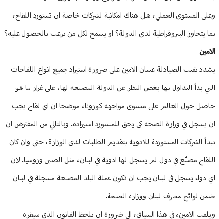
وعلى المستوى العملي، هل هناك امكانية لشركات خاصة ان تستورد اللقاح،
بما يتجاوز البيروقراطية لدى الدولة؟ او يسمح لكل من يرغب بالحصول عليه؟
الامين
يشدد نقيب الصيادلة غسان الامين على ضرورة استيراد جميع انواع اللقاحات
التي بدأ التداول بها بغض النظر عن الدولة المصنعة لها، على غرار ما هو
حاصل حول العالم على مستوى مواجهة كورونا، موضحا ان اي لقاح يجب
ان يسجل في وزارة الصحة كي يحق للمستورد استيراده. وبالتالي من المفترض ان
تبدأ الشركات المستوردة للادوية بتقديم الطلبات لدى الوزارة، حتى وان كان
اللقاح مصنّع في دول لم يسجل لها ادوية في لبنان، مثل الصين وروسيا. لان
اي دواء يسجل في لبنان يجب ان تكون عملة البلد المصنعة مسجلة في لبنان
ضمن لوائح مصرف لبنان ووزارة الصحة.
ويلفت الامين، في هذا السياق، الى ضرورة ان يلحظ القانون الذي سيقره