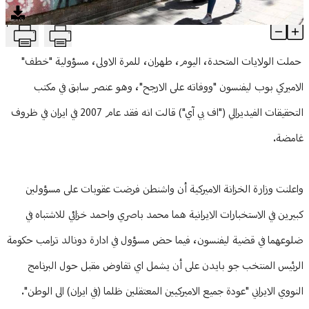
منوعات
T
عقوبات أميركية جديدة مرتبطة بإيران
Article Content
حملت الولايات المتحدة، اليوم، طهران، للمرة الاولى، مسؤولية "خطف"
الاميركي بوب ليفنسون "ووفاته على الارجح"، وهو عنصر سابق في مكتب
التحقيقات الفيديرالي ("اف بي آي") قالت انه فقد عام 2007 في ايران في ظروف
غامضة.
واعلنت وزارة الخزانة الاميركية أن واشنطن فرضت عقوبات على مسؤولين
كبيرين في الاستخبارات الايرانية هما محمد باصري واحمد خزائي للاشتباه في
ضلوعهما في قضية ليفنسون، فيما حض مسؤول في ادارة دونالد ترامب حكومة
الرئيس المنتخب جو بايدن على أن يشمل اي تفاوض مقبل حول البرنامج
النووي الايراني "عودة جميع الاميركيين المعتقلين ظلما (في ايران) الى الوطن".