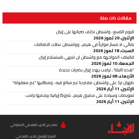
مقالات ذات صلة
لليوم التاسع.. واشنطن تكثف ضرباتها على إيران
الإثنين، 20 تموز 2026
بقائي: لا مسار موازياً في هرمز.. وواشنطن عطلت الاتفاقات
السبت، 18 تموز 2026
قاليباف: المواجهة مع واشنطن لن تنتهي باستسلام إيران
الجمعة، 10 تموز 2026
"هذه الليلة".. ترامب يهدد إيران بضربات جديدة
الأربعاء، 08 تموز 2026
طهران تردّ على واشنطن: مقترحنا غير مبالغ فيه.. ومطالبها "غير معقولة"
الإثنين، 11 أيار 2026
تعويضات وسيادة على مضيق هرمز.. شروطٌ إيرانية يرفضها ترامب
الإثنين، 11 أيار 2026
تصدر عن الحزب التقدمي الاشتراكي
المركز الرئيسي للحزب التقدمي