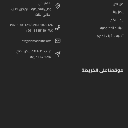
الاشتراكي
من نحن
وطى المصيطبة، شارع جبل العرب،
إتصل بنا
الطابق الثالث
لإعلاناتكم
+961 1 309123 / +961 3 070124
سياسة الخصوصية
+961 1 318119 :FAX
أرشيف الأنباء القديم
info@anbaaonline.com
ص.ب: 11-2893 رياض الصلح
14-5287 المزرعة
موقعنا على الخريطة