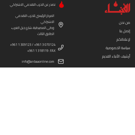
تصدر عن الحزب التقدمي الاشتراكي
المركز الرئيسي للحزب التقدمي
الاشتراكي
من نحن
وطى المصيطبة، شارع جبل العرب،
إتصل بنا
الطابق الثالث
لإعلاناتكم
+961 1 309123 / +961 3 070124
سياسة الخصوصية
+961 1 318119 :FAX
أرشيف الأنباء القديم
info@anbaaonline.com
ص.ب: 11-2893 رياض الصلح
14-5287 المزرعة
موقعنا على الخريطة